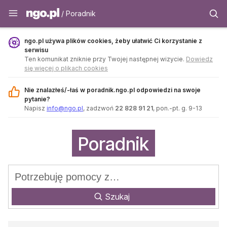
Poradnik - ngo.pl
/ Poradnik
ngo.pl używa plików cookies, żeby ułatwić Ci korzystanie z
serwisu
Ten komunikat zniknie przy Twojej następnej wizycie.
Dowiedz
się więcej o plikach cookies
Nie znalazłeś/-łaś w poradnik.ngo.pl odpowiedzi na swoje
pytanie?
Napisz
info@ngo.pl
, zadzwoń
22 828 91 21
, pon.-pt. g. 9-13
Poradnik
Szukaj