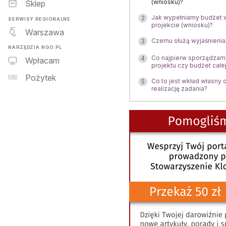
(wniosku)?
Sklep
Jak wypełniamy budżet
2
SERWISY REGIONALNE
projekcie (wniosku)?
Warszawa
Czemu służą wyjaśnienia
3
NARZĘDZIA NGO.PL
Co najpierw sporządzam
4
Wpłacam
projektu czy budżet całej
Pożytek
Co to jest wkład własny o
5
realizację zadania?