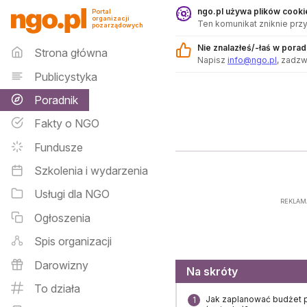
Poradnik - ngo.pl
ngo.pl używa plików cookie
Portal
organizacji
Ten komunikat zniknie przy
pozarządowych
Menu główne
Nie znalazłeś/-łaś w pora
Strona główna
Napisz
info@ngo.pl
, zadz
Publicystyka
Poradnik
Fakty o NGO
Fundusze
Szkolenia i wydarzenia
Usługi dla NGO
REKLAM
Ogłoszenia
Spis organizacji
Darowizny
Menu
Na skróty
To działa
Jak zaplanować budżet p
1