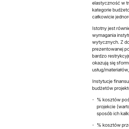
elastyczność w tr
kategorie budżet
całkowicie jedno
Istotny jest równ
wymagania instytu
wytycznych. Z do
prezentowanej pod
bardzo restrykcyj
okazują się sformu
usług/materiałów
Instytucje finan
budżetów projektó
% kosztów pośr
projekcie (wart
sposób ich kalku
% kosztów prz