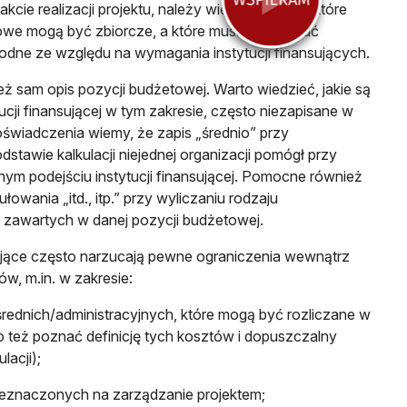
akcie realizacji projektu, należy więc rozważyć, które
owe mogą być zbiorcze, a które muszą pozostać
rodne ze względu na wymagania instytucji finansujących.
ież sam opis pozycji budżetowej. Warto wiedzieć, jakie są
cji finansującej w tym zakresie, często niezapisane w
świadczenia wiemy, że zapis „średnio” przy
stawie kalkulacji niejednej organizacji pomógł przy
nym podejściu instytucji finansującej. Pomocne również
łowania „itd., itp.” przy wyliczaniu rodzaju
, zawartych w danej pozycji budżetowej.
sujące często narzucają pewne ograniczenia wewnątrz
w, m.in. w zakresie:
ednich/administracyjnych, które mogą być rozliczane w
o też poznać definicję tych kosztów i dopuszczalny
lacji);
eznaczonych na zarządzanie projektem;