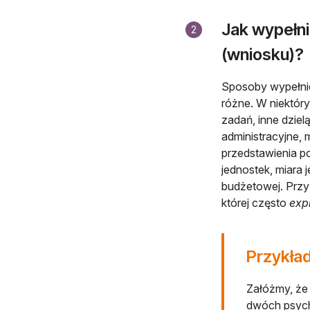
Jak wypełn
2
(wniosku)?
Sposoby wypełnie
różne. W niektór
zadań, inne dzie
administracyjne
przedstawienia po
jednostek, miara j
budżetowej. Przy
której często
expl
Przykła
Załóżmy, że 
dwóch psych