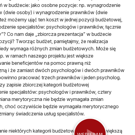
 w budżecie: jako osobne pozycje: np. wynagrodzenie
 (dwie osoby) i wynagrodzenie prawników (dwie
też możemy ująć ten koszt w jednej pozycji budżetowej,
dzenie specjalistów: psychologów i prawników, łącznie
y”? Co nam daje „zbiorcza prezentacja” w budżecie
ozycji? Tworząc budżet, pamiętajmy, że realizacja
ekiedy wymaga różnych zmian budżetowych. Może się
p. w ramach naszego projektu jest większe
anie beneficjentów na pomoc prawną niż
zną i że zamiast dwóch psychologów i dwóch prawników
 powinno pracować trzech prawników i jeden psycholog.
 zapisie zbiorczej kategorii budżetowej
nie specjalistów: psychologów i prawników, cztery
miana merytoryczna nie będzie wymagała zmian
, choć oczywiście będzie wymagała merytorycznego
zmiany świadczenia usług specjalistów.
anie niektórych kategorii budżetowych daje nam większą