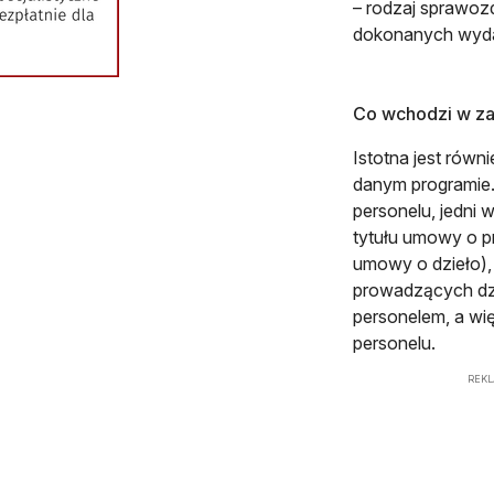
– rodzaj sprawoz
dokonanych wyd
Co wchodzi w za
Istotna jest równ
danym programie. 
personelu, jedni
tytułu umowy o 
umowy o dzieło), 
prowadzących dzi
personelem, a wi
personelu.
REK