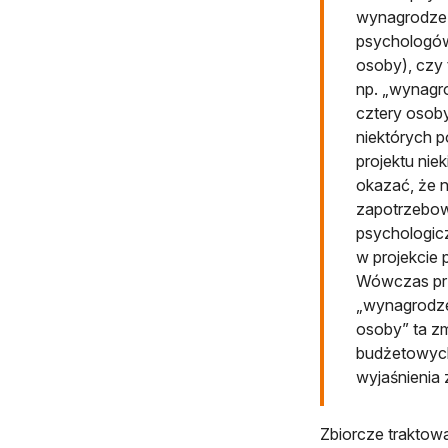
wynagrodzeń
psychologów
osoby), czy 
np. „wynagro
cztery osob
niektórych p
projektu ni
okazać, że n
zapotrzebow
psychologic
w projekcie
Wówczas przy
„wynagrodze
osoby” ta z
budżetowych
wyjaśnienia 
Zbiorcze traktow