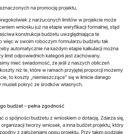
eznaczonych na promocję projektu.
óregokolwiek z narzuconych limitów w projekcie może
niem wniosku już na etapie weryfikacji formalnej, stąd
właściwa konstrukcja budżetu uwzględniająca te
o więc w swoim roboczym formularzu budżetu tak
 żeby automatycznie na każdym etapie kalkulacji można
y limit odpowiednich kategorii jest zachowany.
imy mieć świadomość, że jeśli z naszych obliczeń
oszty niż te, które w ramach przyjętej proporcji możemy
ie, to koszty „niemieszczące” się w limicie danego
y musieli pokryć ze środków własnych.
jego budżet – pełna zgodność
ć o spójności budżetu z wnioskiem o dotację. Zdarza się,
organizacji tworzy wniosek, a inna budżet projektu, który
 zgodny z założeniami opisu projektu. Przy takim podziale