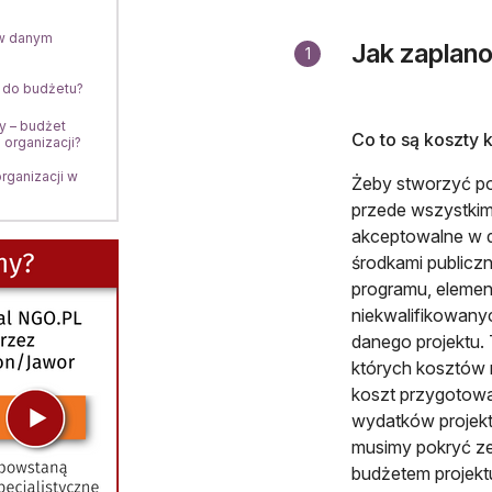
 w danym
Jak zaplano
1
 do budżetu?
y – budżet
Co to są koszty 
 organizacji?
rganizacji w
Żeby stworzyć pop
przede wszystkim 
akceptowalne w d
środkami publicz
programu, elemen
niekwalifikowanyc
danego projektu.
których kosztów 
koszt przygotowa
wydatków projektó
musimy pokryć z
budżetem projekt