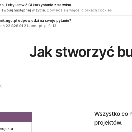
s, żeby ułatwić Ci korzystanie z serwisu
 Twojej następnej wizycie.
Dowiedz się więcej o plikach cookies
dnik.ngo.pl odpowiedzi na swoje pytanie?
woń
22 828 91 21
, pon.-pt. g. 9-13
Jak stworzyć b
A
Wszystko co n
projektów.
rojektu