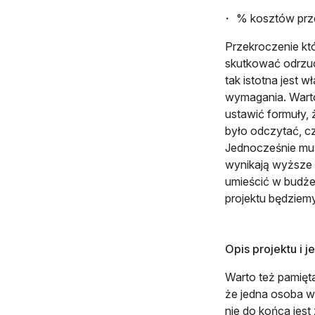
% kosztów prz
Przekroczenie kt
skutkować odrzuce
tak istotna jest 
wymagania. Wart
ustawić formuły,
było odczytać, cz
Jednocześnie mus
wynikają wyższe k
umieścić w budżec
projektu będziem
Opis projektu i 
Warto też pamięta
że jedna osoba w 
nie do końca jest