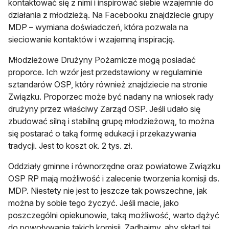
kontaktować się z nimi i inspirować siebie wzajemnie do
działania z młodzieżą. Na Facebooku znajdziecie grupy
MDP – wymiana doświadczeń, która pozwala na
sieciowanie kontaktów i wzajemną inspirację.
Młodzieżowe Drużyny Pożarnicze mogą posiadać
proporce. Ich wzór jest przedstawiony w regulaminie
sztandarów OSP, który również znajdziecie na stronie
Związku. Proporzec może być nadany na wniosek rady
drużyny przez właściwy Zarząd OSP. Jeśli udało się
zbudować silną i stabilną grupę młodzieżową, to można
się postarać o taką formę edukacji i przekazywania
tradycji. Jest to koszt ok. 2 tys. zł.
Oddziały gminne i równorzędne oraz powiatowe Związku
OSP RP mają możliwość i zalecenie tworzenia komisji ds.
MDP. Niestety nie jest to jeszcze tak powszechne, jak
można by sobie tego życzyć. Jeśli macie, jako
poszczególni opiekunowie, taką możliwość, warto dążyć
do powoływanie takich komisji. Zadbajmy, aby skład tej