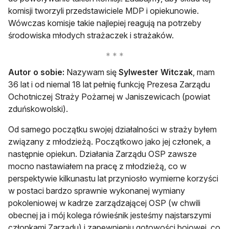
komisji tworzyli przedstawiciele MDP i opiekunowie.
Wówczas komisje takie najlepiej reagują na potrzeby
środowiska młodych strażaczek i strażaków.
Autor o sobie:
Nazywam się
Sylwester Witczak
, mam
36 lat i od niemal 18 lat pełnię funkcję Prezesa Zarządu
Ochotniczej Straży Pożarnej w Janiszewicach (powiat
zduńskowolski).
Od samego początku swojej działalności w straży byłem
związany z młodzieżą. Początkowo jako jej członek, a
następnie opiekun. Działania Zarządu OSP zawsze
mocno nastawiałem na pracę z młodzieżą, co w
perspektywie kilkunastu lat przyniosło wymierne korzyści
w postaci bardzo sprawnie wykonanej wymiany
pokoleniowej w kadrze zarządzającej OSP (w chwili
obecnej ja i mój kolega rówieśnik jesteśmy najstarszymi
członkami Zarządu) i zapewnieniu gotowości bojowej, co