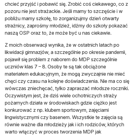
chcieć przyjść i pobawić się. Zrobić coś ciekawego, co z
pozoru nie jest strażackie. Jeśli mamy to szczęście i w
pobliżu mamy szkołę, to zorganizujmy dzień otwarty
strażnicy, zaprośmy młodzież, idźmy do szkoły pokazać
naszą OSP oraz to, że może być u nas ciekawie.
Z moich obserwacji wynika, że w ostatnich latach po
likwidacji gimnazjów, a szczególnie po okresie pandemii,
pojawił się problem z naborem do MDP szczególnie
uczniów klas 7 – 8. Osoby te są tak obciążone
materiałem edukacyjnym, że mogą zwyczajnie nie mieć
chęci czy czasu na kolejne doświadczenia. Nie ma co się
wówczas zniechęcać, tylko zapraszać młodsze roczniki.
Oczywistym jest, że dziś wiele ochotniczych straży
pożarnych działa w środowiskach gdzie ciężko jest
konkurować z np. klubem sportowym, zajęciami
lingwistycznymi czy basenem. Wszystkie te zajęcia są
równie ważne dla młodzieży jak i ich rodziców, których
warto włączyć w proces tworzenia MDP jak