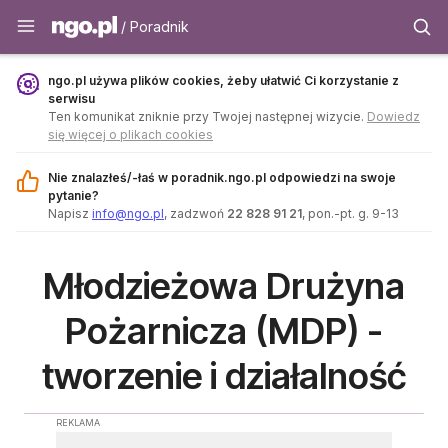
Poradnik - ngo.pl
/ Poradnik
ngo.pl używa plików cookies, żeby ułatwić Ci korzystanie z
serwisu
Ten komunikat zniknie przy Twojej następnej wizycie.
Dowiedz
się więcej o plikach cookies
Nie znalazłeś/-łaś w poradnik.ngo.pl odpowiedzi na swoje
pytanie?
Napisz
info@ngo.pl
, zadzwoń
22 828 91 21
, pon.-pt. g. 9-13
Młodzieżowa Drużyna
Pożarnicza (MDP) -
tworzenie i działalność
REKLAMA