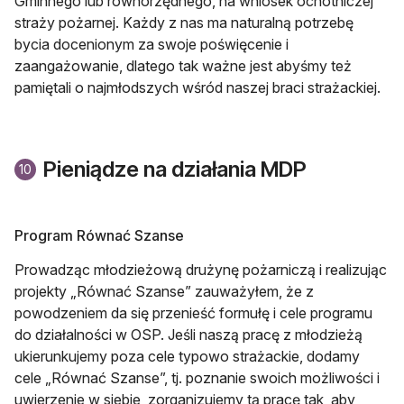
Gminnego lub równorzędnego, na wniosek ochotniczej
straży pożarnej. Każdy z nas ma naturalną potrzebę
bycia docenionym za swoje poświęcenie i
zaangażowanie, dlatego tak ważne jest abyśmy też
pamiętali o najmłodszych wśród naszej braci strażackiej.
Pieniądze na działania MDP
10
Program Równać Szanse
Prowadząc młodzieżową drużynę pożarniczą i realizując
projekty „Równać Szanse” zauważyłem, że z
powodzeniem da się przenieść formułę i cele programu
do działalności w OSP. Jeśli naszą pracę z młodzieżą
ukierunkujemy poza cele typowo strażackie, dodamy
cele „Równać Szanse”, tj. poznanie swoich możliwości i
uwierzenie w siebie, zorganizujemy tą pracę tak, aby