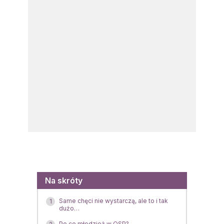
Menu
Na skróty
Same chęci nie wystarczą, ale to i tak
1
dużo…
Po co młodzież w OSP?