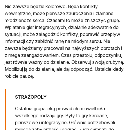
Nie zawsze będzie kolorowo. Będą konflikty
wewnętrzne, może pierwsze zauroczenia i złamane
młodzieńcze serca. Czasami to może zniszczyć grupę.
Wplatanie gier integracyjnych, działanie adekwatnie do
sytuacji, może załagodzić konflikty, poprawić przepływ
informacji czy zabliźnić ranę na młodym sercu. Nie
zawsze będziemy pracowali na najwyższych obrotach i
z mega zaangażowaniem. Czas przestoju, odpoczynku,
jest równie ważny co działanie. Obserwuj swoją drużynę.
Mobilizuj ją do działania, ale daj odpocząć. Ustalcie kiedy
robicie pauzę.
STRAŻOPOLY
Ostatnia grupa jaką prowadziłem uwielbiała
wszelkiego rodzaju gry. Były to gry karciane,
planszowe i integracyjne. Głównie potrzebowali
miejsca żeby przyjść i pograć. Z ich sympatii do