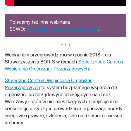
Polecamy też inne webinaria
otwiera się w n
SCWO:
warszawa.ngo.pl/scwo/webinaria
.
Webinarium przeprowadzono w grudniu 2018 r. dla
Stowarzyszenia BORIS w ramach
Stołecznego Centrum
Wspierania Organizacji Pozarządowych
.
Stołeczne Centrum Wspierania Organizacji
Pozarządowych
to system bezpłatnego wsparcia dla
organizacji pozarządowych działających na rzecz
Warszawy i osób w niej mieszkających. Obejmuje m.in.
konsultacje dotyczące prowadzenia organizacji, porady
księgowe i prawne, szkolenia, sale na działania i miejsca
do pracy.