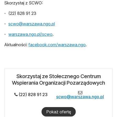
Skorzystaj z SCWO:
(22) 828 91 23
scwo@warszawa.ngo.pl
warszawa.ngo.pl/scwo
.
otwiera się w no
Aktualności:
facebook.com/warszawa.ngo
.​
Skorzystaj ze Stołecznego Centrum
Wspierania Organizacji Pozarządowych
(22) 828 91 23
scwo@warszawa.ngo.pl
Pokaż ofertę