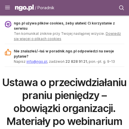
Poradnik - ngo.pl
/ Poradnik
ngo.pl używa plików cookies, żeby ułatwić Ci korzystanie z
serwisu
Ten komunikat zniknie przy Twojej następnej wizycie.
Dowiedz
się więcej o plikach cookies
Nie znalazłeś/-łaś w poradnik.ngo.pl odpowiedzi na swoje
pytanie?
Napisz
info@ngo.pl
, zadzwoń
22 828 91 21
, pon.-pt. g. 9-13
Ustawa o przeciwdziałaniu
praniu pieniędzy –
obowiązki organizacji.
Materiały po webinarium