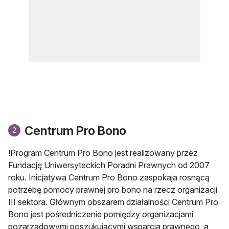
Centrum Pro Bono
2
otwiera się w nowej karcie
!
Program Centrum Pro Bono jest realizowany przez
Fundację Uniwersyteckich Poradni Prawnych od 2007
roku. Inicjatywa Centrum Pro Bono zaspokaja rosnącą
potrzebę pomocy prawnej pro bono na rzecz organizacji
III sektora. Głównym obszarem działalności Centrum Pro
Bono jest pośredniczenie pomiędzy organizacjami
pozarządowymi poszukującymi wsparcia prawnego, a