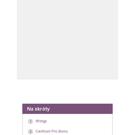
Menu
Na skróty
Wstęp
1
Centrum Pro Bono
2