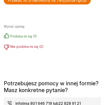
Przekaż 50 zł darowizny na Twój portal ngo.pl
Wyraź opinię:
Podoba mi się
(
1
)
Nie podoba mi się
(
2
)
Potrzebujesz pomocy w innej formie?
Masz konkretne pytanie?
Infolinia
801 646 719 lub
22 828 91 21