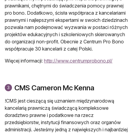
prawnikami, chętnymi do świadczenia pomocy prawnej
pro bono. Dodatkowo, ścisła współpraca z kancelariami
prawnymi i najlepszymi ekspertami w swoich dziedzinach
pozwala nam podejmować wyzwania w postaci różnych
projektów edukacyjnych i szkoleniowych skierowanych
do organizacji non-profit. Obecnie z Centrum Pro Bono
współpracuje 30 kancelarii z całej Polski.
otwiera s
Więcej informacji:
http://www.centrumprobono.pl/
CMS Cameron Mc Kenna
3
otwiera się w nowej karcie
!
CMS jest cieszącą się uznaniem międzynarodową
kancelarią prawniczą świadczącą kompleksowe
doradztwo prawne i podatkowe na rzecz
przedsiębiorstw, instytucji finansowych oraz organów
administracji. Jesteśmy jedną z największych i najbardziej