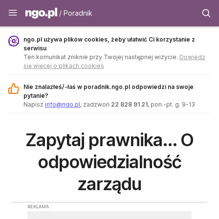
Poradnik - ngo.pl
/ Poradnik
ngo.pl używa plików cookies, żeby ułatwić Ci korzystanie z
serwisu
Ten komunikat zniknie przy Twojej następnej wizycie.
Dowiedz
się więcej o plikach cookies
Nie znalazłeś/-łaś w poradnik.ngo.pl odpowiedzi na swoje
pytanie?
Napisz
info@ngo.pl
, zadzwoń
22 828 91 21
, pon.-pt. g. 9-13
Zapytaj prawnika... O
odpowiedzialność
zarządu
REKLAMA