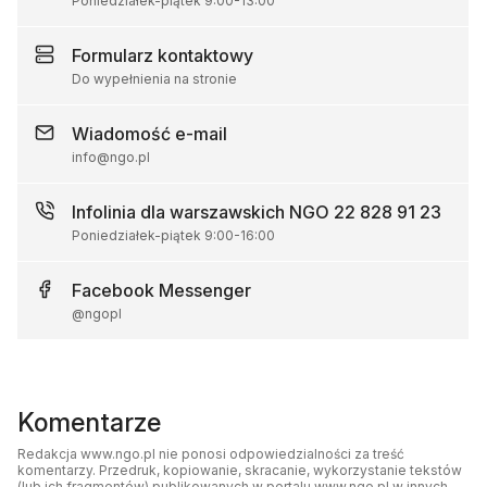
Poniedziałek-piątek
9:00
-
13:00
Formularz
kontaktowy
Do wypełnienia na stronie
Wiadomość
e-mail
info@ngo.pl
Infolinia dla warszawskich NGO
22 828 91 23
Poniedziałek-piątek
9:00
-
16:00
Facebook
Messenger
@ngopl
Komentarze
Redakcja www.ngo.pl nie ponosi odpowiedzialności za treść
komentarzy. Przedruk, kopiowanie, skracanie, wykorzystanie tekstów
(lub ich fragmentów) publikowanych w portalu www.ngo.pl w innych