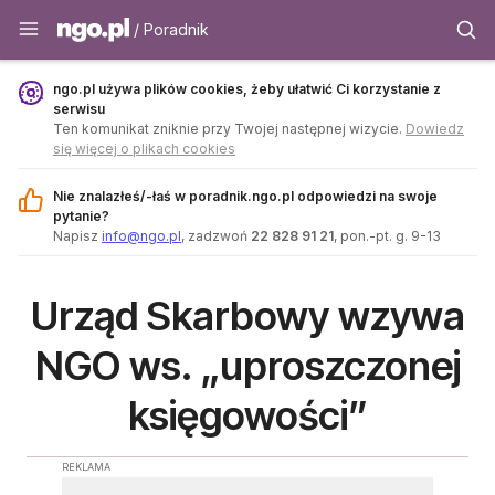
Poradnik - ngo.pl
/ Poradnik
ngo.pl używa plików cookies, żeby ułatwić Ci korzystanie z
serwisu
Ten komunikat zniknie przy Twojej następnej wizycie.
Dowiedz
się więcej o plikach cookies
Nie znalazłeś/-łaś w poradnik.ngo.pl odpowiedzi na swoje
pytanie?
Napisz
info@ngo.pl
, zadzwoń
22 828 91 21
, pon.-pt. g. 9-13
Urząd Skarbowy wzywa
NGO ws. „uproszczonej
księgowości”
REKLAMA