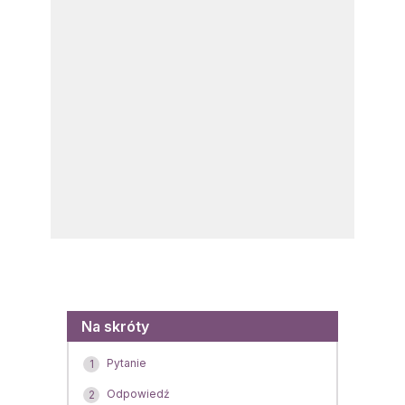
Menu
Na skróty
Pytanie
1
Odpowiedź
2