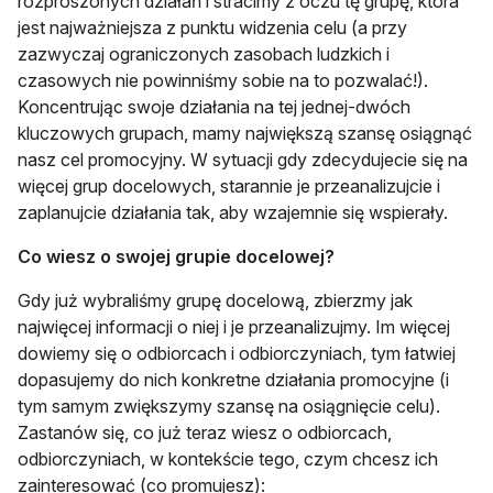
rozproszonych działań i stracimy z oczu tę grupę, która
jest najważniejsza z punktu widzenia celu (a przy
zazwyczaj ograniczonych zasobach ludzkich i
czasowych nie powinniśmy sobie na to pozwalać!).
Koncentrując swoje działania na tej jednej-dwóch
kluczowych grupach, mamy największą szansę osiągnąć
nasz cel promocyjny. W sytuacji gdy zdecydujecie się na
więcej grup docelowych, starannie je przeanalizujcie i
zaplanujcie działania tak, aby wzajemnie się wspierały.
Co wiesz o swojej grupie docelowej?
Gdy już wybraliśmy grupę docelową, zbierzmy jak
najwięcej informacji o niej i je przeanalizujmy. Im więcej
dowiemy się o odbiorcach i odbiorczyniach, tym łatwiej
dopasujemy do nich konkretne działania promocyjne (i
tym samym zwiększymy szansę na osiągnięcie celu).
Zastanów się, co już teraz wiesz o odbiorcach,
odbiorczyniach, w kontekście tego, czym chcesz ich
zainteresować (co promujesz):