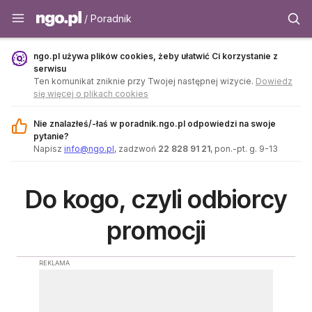
Poradnik - ngo.pl
/ Poradnik
ngo.pl używa plików cookies, żeby ułatwić Ci korzystanie z
serwisu
Ten komunikat zniknie przy Twojej następnej wizycie.
Dowiedz
się więcej o plikach cookies
Nie znalazłeś/-łaś w poradnik.ngo.pl odpowiedzi na swoje
pytanie?
Napisz
info@ngo.pl
, zadzwoń
22 828 91 21
, pon.-pt. g. 9-13
Do kogo, czyli odbiorcy
promocji
REKLAMA