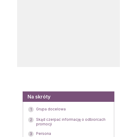
Menu
Na skróty
Grupa docelowa
1
Skąd czerpać informację o odbiorcach
2
promocji
Persona
3