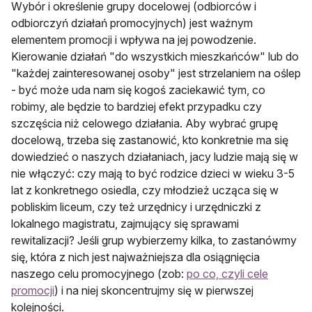
Wybór i określenie grupy docelowej (odbiorców i
odbiorczyń działań promocyjnych) jest ważnym
elementem promocji i wpływa na jej powodzenie.
Kierowanie działań "do wszystkich mieszkańców" lub do
"każdej zainteresowanej osoby" jest strzelaniem na oślep
- być może uda nam się kogoś zaciekawić tym, co
robimy, ale będzie to bardziej efekt przypadku czy
szczęścia niż celowego działania. Aby wybrać grupę
docelową, trzeba się zastanowić, kto konkretnie ma się
dowiedzieć o naszych działaniach, jacy ludzie mają się w
nie włączyć: czy mają to być rodzice dzieci w wieku 3-5
lat z konkretnego osiedla, czy młodzież ucząca się w
pobliskim liceum, czy też urzędnicy i urzędniczki z
lokalnego magistratu, zajmujący się sprawami
rewitalizacji? Jeśli grup wybierzemy kilka, to zastanówmy
się, która z nich jest najważniejsza dla osiągnięcia
naszego celu promocyjnego (zob:
po co, czyli cele
promocji
) i na niej skoncentrujmy się w pierwszej
kolejności.