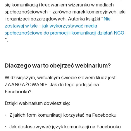
się komunikacją i kreowaniem wizerunku w mediach
społecznościowych – zarówno marek komercyjnych, jaki
i organizacji pozarządowych. Autorka książki "
Nie
zostawaj w tyle – jak wykorzystywać media
społecznościowe do promocji i komunikacji działań NGO
otwiera się w nowej karcie
".
Dlaczego warto obejrzeć webinarium?
W dzisiejszym, wirtualnym świecie słowem klucz jest:
ZAANGAŻOWANIE. Jak do tego podejść na
Facebooku?
Dzięki webinarium dowiesz się:
Z jakich form komunikacji korzystać na Facebooku
Jak dostosowywać język komunikacji na Facebooku