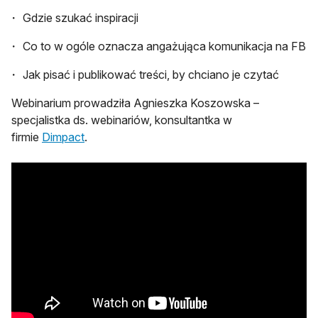
Gdzie szukać inspiracji
Co to w ogóle oznacza angażująca komunikacja na FB
Jak pisać i publikować treści, by chciano je czytać
Webinarium prowadziła Agnieszka Koszowska –
specjalistka ds. webinariów, konsultantka w
otwiera się w nowej karcie
firmie
Dimpact
.