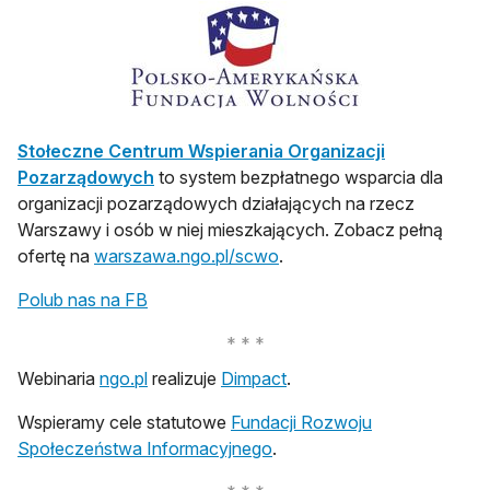
Stołeczne Centrum Wspierania Organizacji
Pozarządowych
to system bezpłatnego wsparcia dla
organizacji pozarządowych działających na rzecz
Warszawy i osób w niej mieszkających. Zobacz pełną
ofertę na
warszawa.ngo.pl/scwo
.
otwiera się w nowej karcie
Polub nas na FB
otwiera się w nowej karcie
otwiera się w nowej karci
Webinaria
ngo.pl
realizuje
Dimpact
.
Wspieramy cele statutowe
Fundacji Rozwoju
otwiera się w nowej karcie
Społeczeństwa Informacyjnego
.