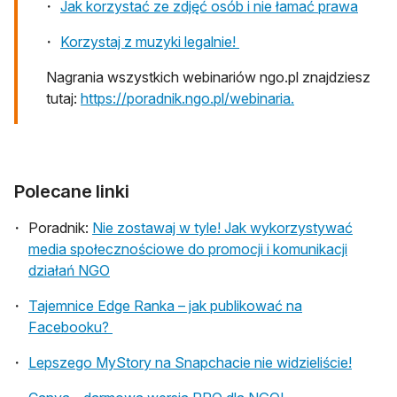
Jak korzystać ze zdjęć osób i nie łamać prawa
Korzystaj z muzyki legalnie!
Nagrania wszystkich webinariów ngo.pl znajdziesz
tutaj:
https://poradnik.ngo.pl/webinaria.
Polecane linki
Poradnik:
Nie zostawaj w tyle! Jak wykorzystywać
media społecznościowe do promocji i komunikacji
działań NGO
Tajemnice Edge Ranka – jak publikować na
otwiera się w nowej karcie
Facebooku?
otwiera
Lepszego MyStory na Snapchacie nie widzieliście!
otwiera się w now