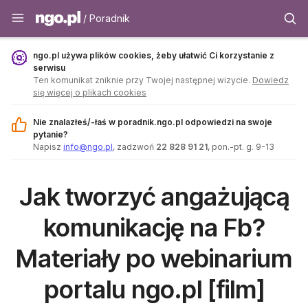
Poradnik - ngo.pl
/ Poradnik
ngo.pl używa plików cookies, żeby ułatwić Ci korzystanie z
serwisu
Ten komunikat zniknie przy Twojej następnej wizycie.
Dowiedz
się więcej o plikach cookies
Nie znalazłeś/-łaś w poradnik.ngo.pl odpowiedzi na swoje
pytanie?
Napisz
info@ngo.pl
, zadzwoń
22 828 91 21
, pon.-pt. g. 9-13
Jak tworzyć angażującą
komunikację na Fb?
Materiały po webinarium
portalu ngo.pl [film]