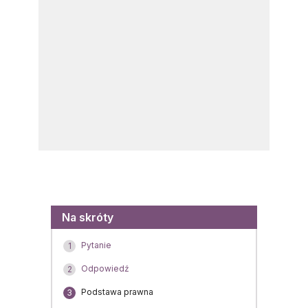
Menu
Na skróty
Pytanie
1
Odpowiedź
2
Podstawa prawna
3