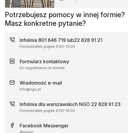
Potrzebujesz pomocy w innej formie?
Masz konkretne pytanie?
Infolinia
801 646 719 lub
22 828 91 21
Poniedziałek-piątek
9:00
-
13:00
Formularz
kontaktowy
Do wypełnienia na stronie
Wiadomość
e-mail
info@ngo.pl
Infolinia dla warszawskich NGO
22 828 91 23
Poniedziałek-piątek
9:00
-
16:00
Facebook
Messenger
@ngopl