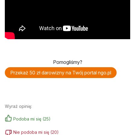
Pomogliśmy?
Przekaż 50 zł darowizny na Twój portal ngo.pl
Wyraź opinię:
Podoba mi się
(
25
)
Nie podoba mi się
(
20
)