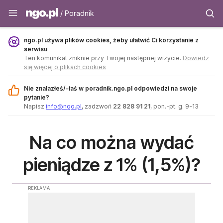
Poradnik - ngo.pl
/ Poradnik
ngo.pl używa plików cookies, żeby ułatwić Ci korzystanie z
serwisu
Ten komunikat zniknie przy Twojej następnej wizycie.
Dowiedz
się więcej o plikach cookies
Nie znalazłeś/-łaś w poradnik.ngo.pl odpowiedzi na swoje
pytanie?
Napisz
info@ngo.pl
, zadzwoń
22 828 91 21
, pon.-pt. g. 9-13
Na co można wydać
pieniądze z 1% (1,5%)?
REKLAMA