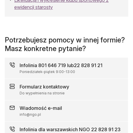
Likwidacja i wykreślenie klubu sportowego z
ewidencji starosty
Potrzebujesz pomocy w innej formie?
Masz konkretne pytanie?
Infolinia
801 646 719 lub
22 828 91 21
Poniedziałek-piątek
9:00
-
13:00
Formularz
kontaktowy
Do wypełnienia na stronie
Wiadomość
e-mail
info@ngo.pl
Infolinia dla warszawskich NGO
22 828 91 23