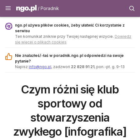
Poradnik - ngo.pl
/ Poradnik
ngo.pl używa plików cookies, żeby ułatwić Ci korzystanie z
serwisu
Ten komunikat zniknie przy Twojej następnej wizycie.
Dowiedz
się więcej o plikach cookies
Nie znalazłeś/-łaś w poradnik.ngo.pl odpowiedzi na swoje
pytanie?
Napisz
info@ngo.pl
, zadzwoń
22 828 91 21
, pon.-pt. g. 9-13
Czym różni się klub
sportowy od
stowarzyszenia
zwykłego [infografika]