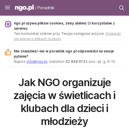
Poradnik - ngo.pl
/ Poradnik
ngo.pl używa plików cookies, żeby ułatwić Ci korzystanie z
serwisu
Ten komunikat zniknie przy Twojej następnej wizycie.
Dowiedz
się więcej o plikach cookies
Nie znalazłeś/-łaś w poradnik.ngo.pl odpowiedzi na swoje
pytanie?
Napisz
info@ngo.pl
, zadzwoń
22 828 91 21
, pon.-pt. g. 9-13
Jak NGO organizuje
zajęcia w świetlicach i
klubach dla dzieci i
młodzieży