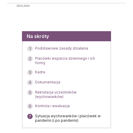
REKLAMA
Menu
Na skróty
Podstawowe zasady działania
1
Placówki wsparcia dziennego i ich
2
formy
Kadra
3
Dokumentacja
4
Rekrutacja uczestników
5
(wychowanków)
Kontrola i ewaluacja
6
Sytuacja wychowanków i placówek w
7
pandemii (i po pandemii)