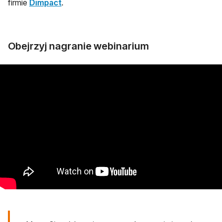
otwiera się w nowej karcie
firmie
Dimpact
.
Obejrzyj nagranie webinarium