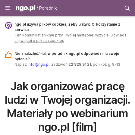
Poradnik - ngo.pl
/ Poradnik
ngo.pl używa plików cookies, żeby ułatwić Ci korzystanie z
serwisu
Ten komunikat zniknie przy Twojej następnej wizycie.
Dowiedz
się więcej o plikach cookies
Nie znalazłeś/-łaś w poradnik.ngo.pl odpowiedzi na swoje
pytanie?
Napisz
info@ngo.pl
, zadzwoń
22 828 91 21
, pon.-pt. g. 9-13
Jak organizować pracę
ludzi w Twojej organizacji.
Materiały po webinarium
ngo.pl [film]