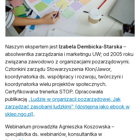
Naszym ekspertem jest
Izabela Dembicka-Starska
–
absolwentka zarządzania i marketingu UW; od 2005 roku
związana zawodowo z organizacjami pozarządowymi.
Członkini zarządu Stowarzyszenia Klon/Jawor,
koordynatorka ds. współpracy i rozwoju, twórczyni i
koordynatorka wielu projektów społecznych.
Certyfikowana trenerka STOP. Opracowała
publikację
„Ludzie w organizacji pozarządowej. Jak
zarządzać zasobami ludzkimi" (dostępna jako ebook w
sklep.ngo.pl)
.
Webinarium prowadziła Agnieszka Koszowska –
specjalistka ds. webinariów, konsultantka w