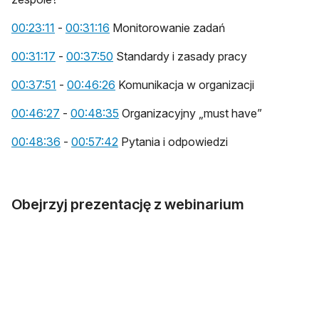
otwiera się w nowej karcie
otwiera się w nowej karcie
00:23:11
-
00:31:16
Monitorowanie zadań
otwiera się w nowej karcie
otwiera się w nowej karcie
00:31:17
-
00:37:50
Standardy i zasady pracy
otwiera się w nowej karcie
otwiera się w nowej karcie
00:37:51
-
00:46:26
Komunikacja w organizacji
otwiera się w nowej karcie
otwiera się w nowej karcie
00:46:27
-
00:48:35
Organizacyjny „must have”
otwiera się w nowej karcie
otwiera się w nowej karcie
00:48:36
-
00:57:42
Pytania i odpowiedzi
Obejrzyj prezentację z webinarium