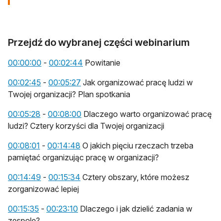
Przejdź do wybranej części webinarium
otwiera się w nowej karcie
otwiera się w nowej karcie
00:00:00
-
00:02:44
Powitanie
otwiera się w nowej karcie
otwiera się w nowej karcie
00:02:45
-
00:05:27
Jak organizować pracę ludzi w
Twojej organizacji? Plan spotkania
otwiera się w nowej karcie
otwiera się w nowej karcie
00:05:28
-
00:08:00
Dlaczego warto organizować pracę
ludzi? Cztery korzyści dla Twojej organizacji
otwiera się w nowej karcie
otwiera się w nowej karcie
00:08:01
-
00:14:48
O jakich pięciu rzeczach trzeba
pamiętać organizując pracę w organizacji?
otwiera się w nowej karcie
otwiera się w nowej karcie
00:14:49
-
00:15:34
Cztery obszary, które możesz
zorganizować lepiej
otwiera się w nowej karcie
otwiera się w nowej karcie
00:15:35
-
00:23:10
Dlaczego i jak dzielić zadania w
zespole?