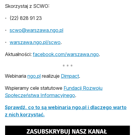
Skorzystaj z SCWO:
(22) 828 91 23
scwo@warszawa.ngo.pl
warszawa.ngo.pl/scwo
.
otwiera się w no
Aktualności:
facebook.com/warszawa.ngo
.
otwiera się w nowej karcie
otwiera się w nowej karci
Webinaria
ngo.pl
realizuje
Dimpact
.
Wspieramy cele statutowe
Fundacji Rozwoju
otwiera się w nowej karcie
Społeczeństwa Informacyjnego
.
Sprawdź, co to są webinaria ngo.pl i dlaczego warto
z nich korzystać.