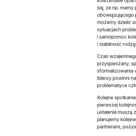
koleżeńskie opart
się, że np. mamy
obowiązującego p
możemy dzielić si
sytuacjach probl
i samopomoc koleż
i stabilność rodzą
Czas wzajemnego 
przyspieszany, s
sformalizowania 
liderzy powinni n
problematyce czł
Kolejne spotkania
pierwszej kolejnośc
ustalenia muszą z
planujemy kolejne
partnerami, pozy