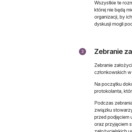
Wszystkie te roz
której nie będą m
organizacji, by ic
dyskusji mogli po
Zebranie za
3
Zebranie założyci
członkowskich w c
Na początku dok
protokolanta, któ
Podczas zebrania
związku stowarzy
przed podjęciem 
oraz przyjęciem st
założycielskich 