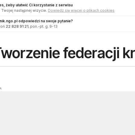
s, żeby ułatwić Ci korzystanie z serwisu
 Twojej następnej wizycie.
Dowiedz się więcej o plikach cookies
dnik.ngo.pl odpowiedzi na swoje pytanie?
woń
22 828 91 21
, pon.-pt. g. 9-13
worzenie federacji k
A