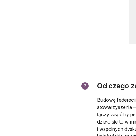
Od czego z
2
Budowę federacji
stowarzyszenia – 
łączy wspólny pr
działo się to w m
i wspólnych dysku