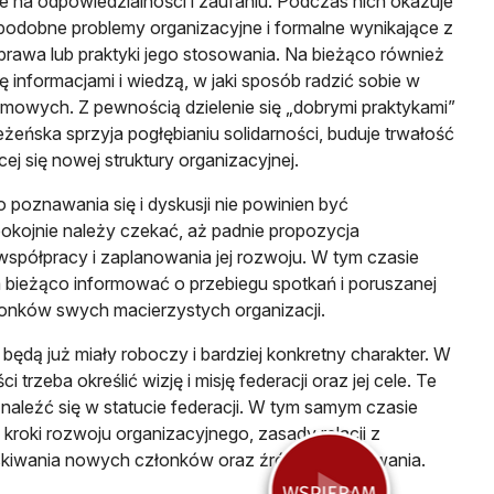
e na odpowiedzialności i zaufaniu. Podczas nich okazuje
 podobne problemy organizacyjne i formalne wynikające z
rawa lub praktyki jego stosowania. Na bieżąco również
ę informacjami i wiedzą, w jaki sposób radzić sobie w
emowych. Z pewnością dzielenie się „dobrymi praktykami”
eńska sprzyja pogłębianiu solidarności, buduje trwałość
cej się nowej struktury organizacyjnej.
poznawania się i dyskusji nie powinien być
pokojnie należy czekać, aż padnie propozycja
współpracy i zaplanowania jej rozwoju. W tym czasie
a bieżąco informować o przebiegu spotkań i poruszanej
onków swych macierzystych organizacji.
 będą już miały roboczy i bardziej konkretny charakter. W
i trzeba określić wizję i misję federacji oraz jej cele. Te
naleźć się w statucie federacji. W tym samym czasie
 kroki rozwoju organizacyjnego, zasady relacji z
skiwania nowych członków oraz źródeł finansowania.