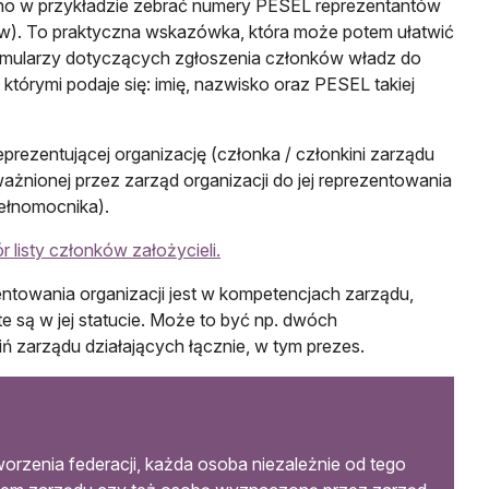
no w przykładzie zebrać numery PESEL reprezentantów
). To praktyczna wskazówka, która może potem ułatwić
rmularzy dotyczących zgłoszenia członków władz do
którymi podaje się: imię, nazwisko oraz PESEL takiej
prezentującej organizację (członka / członkini zarządu
ażnionej przez zarząd organizacji do jej reprezentowania
pełnomocnika).
listy członków założycieli.
ntowania organizacji jest w kompetencjach zarządu,
e są w jej statucie. Może to być np. dwóch
ń zarządu działających łącznie, w tym prezes.
rzenia federacji, każda osoba niezależnie od tego