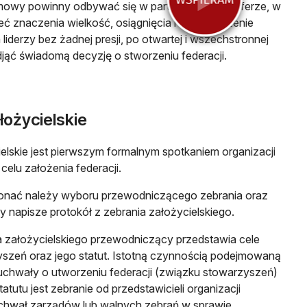
mowy powinny odbywać się w partnerskiej atmosferze, w
ieć znaczenia wielkość, osiągnięcia i doświadczenie
h liderzy bez żadnej presji, po otwartej i wszechstronnej
djąć świadomą decyzję o stworzeniu federacji.
łożycielskie
elskie jest pierwszym formalnym spotkaniem organizacji
elu założenia federacji.
onać należy wyboru przewodniczącego zebrania oraz
ry napisze protokół z zebrania założycielskiego.
 założycielskiego przewodniczący przedstawia cele
szeń oraz jego statut. Istotną czynnością podejmowaną
uchwały o utworzeniu federacji (związku stowarzyszeń)
atutu jest zebranie od przedstawicieli organizacji
uchwał zarządów lub walnych zebrań w sprawie