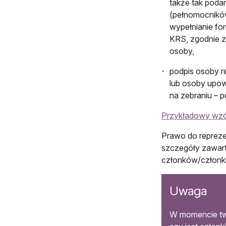
także tak poda
(pełnomocników
wypełnianie fo
KRS, zgodnie z 
osoby,
podpis osoby re
lub osoby upow
na zebraniu – 
Przykładowy wzór 
Prawo do repreze
szczegóły zawart
członków/członki
Uwaga
W momencie two