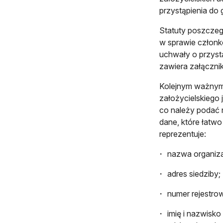
przystąpienia do 
Statuty poszczegó
w sprawie człon
uchwały o przystą
zawiera załącznik
Kolejnym ważnym
założycielskiego 
co należy podać n
dane, które łatwo
reprezentuje:
nazwa organiza
adres siedziby;
numer rejestro
imię i nazwisko