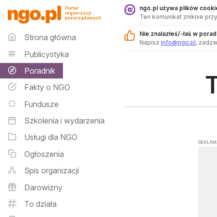
Poradnik - ngo.pl
ngo.pl używa plików cookie
Portal
organizacji
Ten komunikat zniknie przy
pozarządowych
Menu główne
Nie znalazłeś/-łaś w pora
Strona główna
Napisz
info@ngo.pl
, zadz
Publicystyka
Poradnik
T
Fakty o NGO
Fundusze
Szkolenia i wydarzenia
Usługi dla NGO
REKLAM
Ogłoszenia
Spis organizacji
Darowizny
To działa