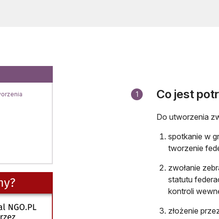
Co jest pot
1
worzenia
Do utworzenia zw
spotkanie w g
tworzenie fede
zwołanie zebra
statutu feder
kontroli wewnę
złożenie przez