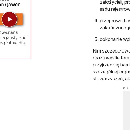
założycieli, p
sądu rejestro
przeprowadzen
zakończonego
dokonanie wp
Nim szczegółowo 
oraz kwestie form
przyjrzeć się ba
szczególnej organ
stowarzyszeń, al
REK