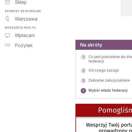
Sklep
SERWISY REGIONALNE
Warszawa
NARZĘDZIA NGO.PL
Wpłacam
Menu
Na skróty
Pożytek
Co jest potrzebne do st
1
federacji
Od czego zacząć
2
Zebranie założycielskie
3
Wybór władz federacji
4