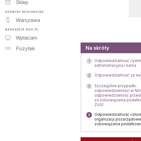
Sklep
SERWISY REGIONALNE
Warszawa
NARZĘDZIA NGO.PL
Wpłacam
Menu
Na skróty
Pożytek
Odpowiedzialność cywil
1
administracyjna i karna
Odpowiedzialność za w
2
Szczególne przypadki
3
odpowiedzialności w NGO
odpowiedzialność przed
za zobowiązania podatk
ZUS)
Odpowiedzialność człon
4
organizacji pozarządowe
zobowiązania podatkow