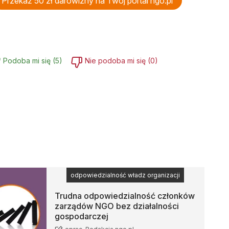
Przekaż 50 zł darowizny na Twój portal ngo.pl
Podoba mi się
(
5
)
Nie podoba mi się
(
0
)
odpowiedzialność władz organizacji
Trudna odpowiedzialność członków
zarządów NGO bez działalności
gospodarczej