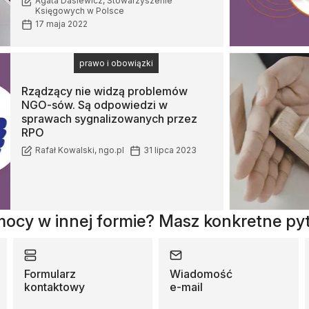
Agata Dasiewicz, Stowarzyszenie
Księgowych w Polsce
17 maja 2022
prawo i obowiązki
Rządzący nie widzą problemów
NGO-sów. Są odpowiedzi w
sprawach sygnalizowanych przez
RPO
Rafał Kowalski, ngo.pl
31 lipca 2023
ocy w innej formie? Masz konkretne py
Formularz
Wiadomość
kontaktowy
e-mail