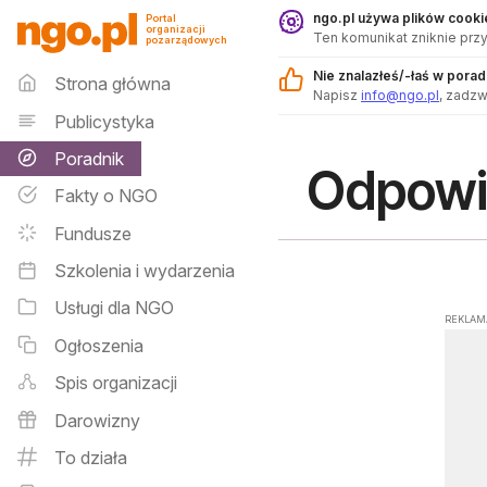
Poradnik - ngo.pl
ngo.pl używa plików cookie
Portal
organizacji
Ten komunikat zniknie przy
pozarządowych
Menu główne
Nie znalazłeś/-łaś w pora
Strona główna
Napisz
info@ngo.pl
, zadz
Publicystyka
Poradnik
Odpowie
Fakty o NGO
Fundusze
Szkolenia i wydarzenia
Usługi dla NGO
REKLAM
Ogłoszenia
Spis organizacji
Darowizny
To działa