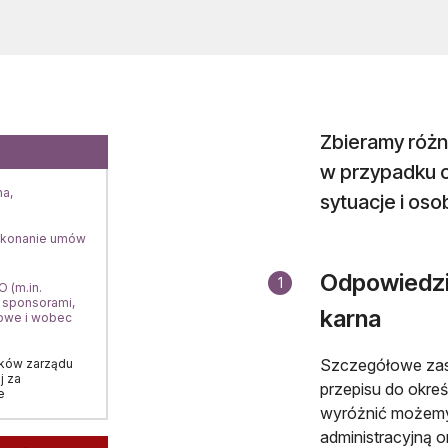
Zbieramy różn
w przypadku o
na,
sytuacje i os
ykonanie umów
Odpowiedzia
1
 (m.in.
 sponsorami,
karna
owe i wobec
Szczegółowe zasa
ków zarządu
j za
przepisu do okre
e
wyróżnić możemy 
administracyjną o