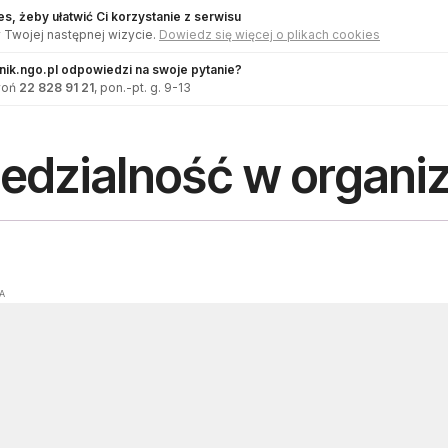
s, żeby ułatwić Ci korzystanie z serwisu
 Twojej następnej wizycie.
Dowiedz się więcej o plikach cookies
dnik.ngo.pl odpowiedzi na swoje pytanie?
woń
22 828 91 21
, pon.-pt. g. 9-13
dzialność w organiz
A