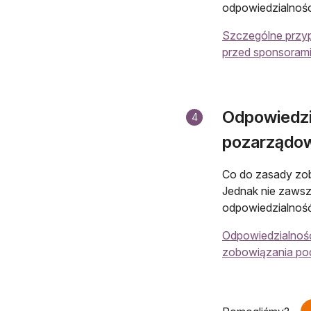
odpowiedzialności
Szczególne przyp
przed sponsoram
Odpowiedzia
4
pozarządow
Co do zasady zob
Jednak nie zawsze
odpowiedzialność
Odpowiedzialność
zobowiązania p