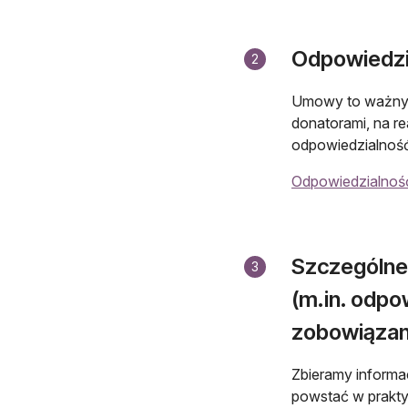
Odpowiedzi
2
Umowy to ważny e
donatorami, na r
odpowiedzialność
Odpowiedzialnoś
Szczególne
3
(m.in. odpo
zobowiązan
Zbieramy informa
powstać w prakty