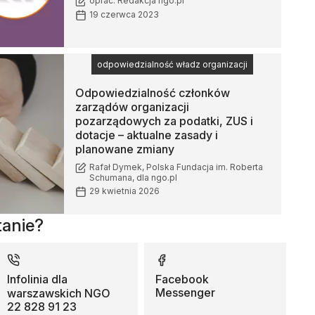
oprac. Redakcja ngo.pl
19 czerwca 2023
odpowiedzialność władz organizacji
Odpowiedzialność członków
zarządów organizacji
pozarządowych za podatki, ZUS i
dotacje – aktualne zasady i
planowane zmiany
Rafał Dymek, Polska Fundacja im. Roberta
Schumana, dla ngo.pl
29 kwietnia 2026
tanie?
Infolinia dla
Facebook
Messenger
warszawskich NGO
22 828 91 23