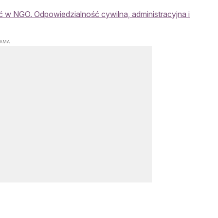
 w NGO. Odpowiedzialność cywilna, administracyjna i
LAMA