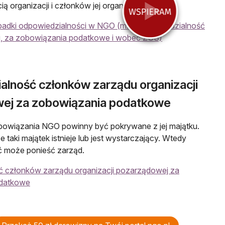
ą organizacji i członków jej organów.
adki odpowiedzialności w NGO (m.in. odpowiedzialność
i, za zobowiązania podatkowe i wobec ZUS)
lność członków zarządu organizacji
ej za zobowiązania podatkowe
owiązania NGO powinny być pokrywane z jej majątku.
 taki majątek istnieje lub jest wystarczający. Wtedy
 może ponieść zarząd.
 członków zarządu organizacji pozarządowej za
odatkowe