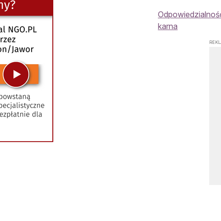
Odpowiedzialność
karna
REK