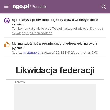
Poradnik - ngo.pl
/ Poradnik
ngo.pl używa plików cookies, żeby ułatwić Ci korzystanie z
serwisu
Ten komunikat zniknie przy Twojej następnej wizycie.
Dowiedz
się więcej o plikach cookies
Nie znalazłeś/-łaś w poradnik.ngo.pl odpowiedzi na swoje
pytanie?
Napisz
info@ngo.pl
, zadzwoń
22 828 91 21
, pon.-pt. g. 9-13
Likwidacja federacji
REKLAMA