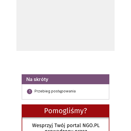
Menu
Na skróty
Przebieg postępowania
1