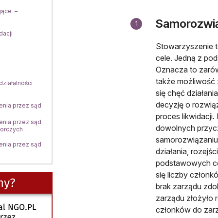
jące –
Samorozwi
1
dacji
Stowarzyszenie t
cele. Jedną z po
Oznacza to zarówn
także możliwość 
ziałalności
się chęć działan
decyzję o rozwią
enia przez sąd
proces likwidacj
enia przez sąd
dowolnych przycz
zorczych
samorozwiązaniu 
enia przez sąd
działania, rozejś
podstawowych cel
się liczby człon
brak zarządu zdo
zarządu złożyło 
członków do zarz