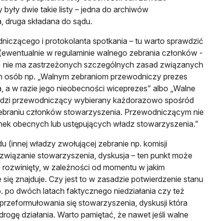
były dwie takie listy – jedna do archiwów
, druga składana do sądu.
iczącego i protokolanta spotkania – tu warto sprawdzić
 (ewentualnie w regulaminie walnego zebrania członków -
ieje) nie ma zastrzeżonych szczególnych zasad związanych
h osób np. „Walnym zebraniom przewodniczy prezes
, a w razie jego nieobecności wiceprezes” albo „Walne
adzi przewodniczący wybierany każdorazowo spośród
ebraniu członków stowarzyszenia. Przewodniczącym nie
ek obecnych lub ustępujących władz stowarzyszenia.”
 (innej władzy zwołującej zebranie np. komisji
rozwiązanie stowarzyszenia, dyskusja – ten punkt może
 rozwinięty, w zależności od momentu w jakim
się znajduje. Czy jest to w zasadzie potwierdzenie stanu
. po dwóch latach faktycznego niedziałania czy też
przeformułowania się stowarzyszenia, dyskusji która
rogę działania. Warto pamiętać, że nawet jeśli walne