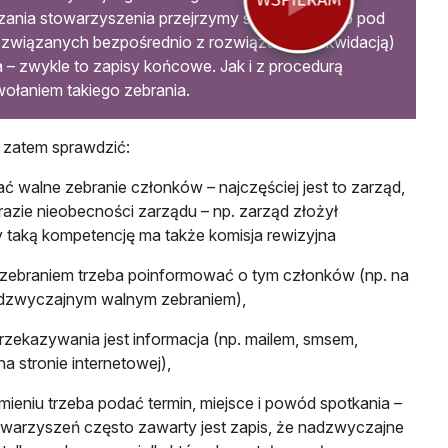
zania stowarzyszenia przejrzymy statut zarówno pod
związanych bezpośrednio z rozwiązaniem (likwidacją)
 – zwykle to zapisy końcowe. Jak i z procedurą
ołaniem takiego zebrania.
a zatem sprawdzić:
ć walne zebranie członków – najczęściej jest to zarząd,
 razie nieobecności zarządu – np. zarząd złożył
y taką kompetencję ma także komisja rewizyjna
ed zebraniem trzeba poinformować o tym członków (np. na
adzwyczajnym walnym zebraniem),
rzekazywania jest informacja (np. mailem, smsem,
 stronie internetowej),
ieniu trzeba podać termin, miejsce i powód spotkania –
owarzyszeń często zawarty jest zapis, że nadzwyczajne