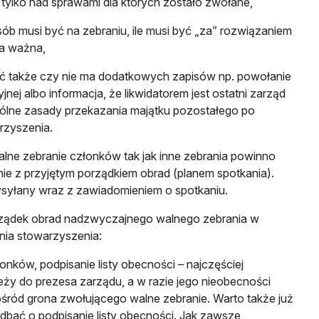
 tylko nad sprawami dla których zostało zwołane,
osób musi być na zebraniu, ile musi być „za” rozwiązaniem
a ważna,
ć także czy nie ma dodatkowych zapisów np. powołanie
yjnej albo informacja, że likwidatorem jest ostatni zarząd
ólne zasady przekazania majątku pozostałego po
arzyszenia.
ne zebranie członków tak jak inne zebrania powinno
e z przyjętym porządkiem obrad (planem spotkania).
ysyłany wraz z zawiadomieniem o spotkaniu.
ządek obrad nadzwyczajnego walnego zebrania w
nia stowarzyszenia:
onków, podpisanie listy obecności – najczęściej
eży do prezesa zarządu, a w razie jego nieobecności
ośród grona zwołującego walne zebranie. Warto także już
dbać o podpisanie listy obecności. Jak zawsze