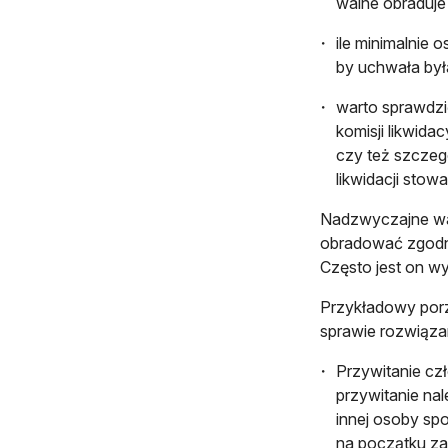
walne obraduje
ile minimalnie 
by uchwała był
warto sprawdzi
komisji likwidac
czy też szczeg
likwidacji stow
Nadzwyczajne wal
obradować zgodni
Często jest on w
Przykładowy por
sprawie rozwiąza
Przywitanie czł
przywitanie nal
innej osoby sp
na początku za