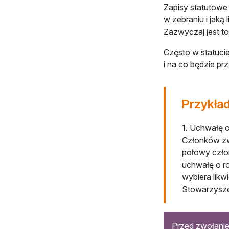
Zapisy statutowe 
w zebraniu i jaką
Zazwyczaj jest to
Często w statucie
i na co będzie p
Przykład
1. Uchwałę 
Członków zw
połowy czło
uchwałę o r
wybiera likw
Stowarzysze
Przed zwołani