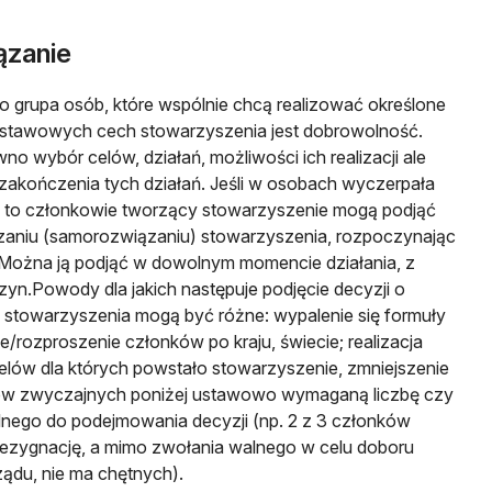
ązanie
o grupa osób, które wspólnie chcą realizować określone
dstawowych cech stowarzyszenia jest dobrowolność.
o wybór celów, działań, możliwości ich realizacji ale
zakończenia tych działań. Jeśli w osobach wyczerpała
ia to członkowie tworzący stowarzyszenie mogą podjąć
zaniu (samorozwiązaniu) stowarzyszenia, rozpoczynając
i. Można ją podjąć w dowolnym momencie działania, z
yn.Powody dla jakich następuje podjęcie decyzji o
stowarzyszenia mogą być różne: wypalenie się formuły
cie/rozproszenie członków po kraju, świecie; realizacja
ów dla których powstało stowarzyszenie, zmniejszenie
ków zwyczajnych poniżej ustawowo wymaganą liczbę czy
lnego do podejmowania decyzji (np. 2 z 3 członków
rezygnację, a mimo zwołania walnego w celu doboru
ądu, nie ma chętnych).