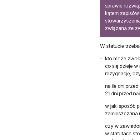
sprawie rozwią
kątem zapisów 
stowarzyszenia
związaną ze zw
W statucie trzeb
kto może zwoła
co się dzieje w
rezygnację, cz
na ile dni prz
21 dni przed n
w jaki sposób p
zamieszczana na
czy w zawiadom
w statutach st