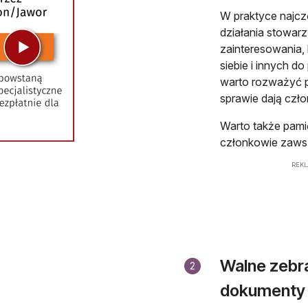
W praktyce najcz
działania stowarz
zainteresowania, l
siebie i innych do
warto rozważyć po
sprawie dają czł
Warto także pamięt
członkowie zawsz
REK
Walne zebra
2
dokumenty