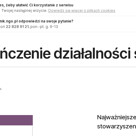
s, żeby ułatwić Ci korzystanie z serwisu
 Twojej następnej wizycie.
Dowiedz się więcej o plikach cookies
dnik.ngo.pl odpowiedzi na swoje pytanie?
woń
22 828 91 21
, pon.-pt. g. 9-13
ńczenie działalności
A
Najważniejsze
stowarzyszen