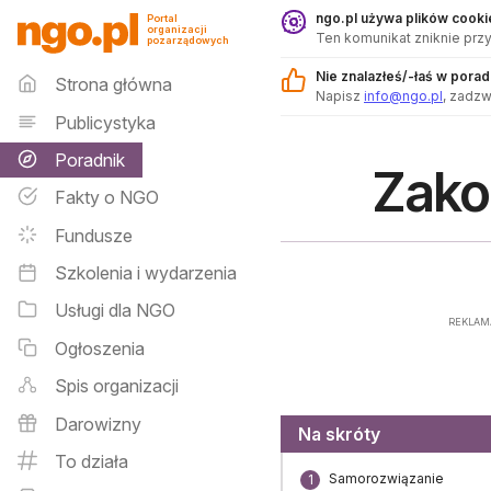
Poradnik - ngo.pl
ngo.pl używa plików cookie
Portal
organizacji
Ten komunikat zniknie przy
pozarządowych
Menu główne
Nie znalazłeś/-łaś w pora
Strona główna
Napisz
info@ngo.pl
, zadz
Publicystyka
Poradnik
Zako
Fakty o NGO
Fundusze
Szkolenia i wydarzenia
Usługi dla NGO
REKLAM
Ogłoszenia
Spis organizacji
Darowizny
Menu
Na skróty
To działa
Samorozwiązanie
1