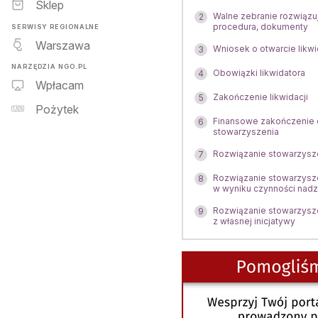
Sklep
Walne zebranie rozwiązu
2
procedura, dokumenty
SERWISY REGIONALNE
Warszawa
Wniosek o otwarcie likwi
3
NARZĘDZIA NGO.PL
Obowiązki likwidatora
4
Wpłacam
Zakończenie likwidacji
5
Pożytek
Finansowe zakończenie d
6
stowarzyszenia
Rozwiązanie stowarzysz
7
Rozwiązanie stowarzysz
8
w wyniku czynności nad
Rozwiązanie stowarzysz
9
z własnej inicjatywy