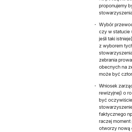
proponujemy by 
stowarzyszenia
Wybór przewodn
czy w statucie
jeśli taki istn
z wyborem tyc
stowarzyszenia
zebrania prow
obecnych na z
może być człon
Wniosek zarządu
rewizyjnej) o 
być oczywiście
stowarzyszenie 
faktycznego np
raczej moment 
otworzy nową d