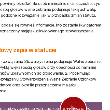
powinny określać, ile osób minimalnie musi uczestniczyć
 liczbą głosów walne zebranie podejmuje taką uchwałę.
 podobne rozwiązanie, jak w przypadku zmian statutu.
 podaje się również informacje, kto zostanie likwidatorem
rzeznaczony majątek zlikwidowanego stowarzyszenia.
owy zapis w statucie
o rozwiązaniu Stowarzyszenia podejmuje Walne Zebranie
ykłą większością głosów przy obecności co najmniej
nków uprawnionych do głosowania. 2. Podejmując
ozwiązaniu Stowarzyszenia Walne Zebranie Członków
idatora oraz określa przeznaczenie majątku
nia.
em nadzwyczajnego walnego zebrania członków w