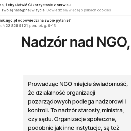
s, żeby ułatwić Ci korzystanie z serwisu
 Twojej następnej wizycie.
Dowiedz się więcej o plikach cookies
dnik.ngo.pl odpowiedzi na swoje pytanie?
woń
22 828 91 21
, pon.-pt. g. 9-13
Nadzór nad NGO, 
Prowadząc NGO miejcie świadomość,
że działalność organizacji
pozarządowych podlega nadzorowi i
kontroli. To nadzór starosty, ministra,
czy sądu. Organizacje społeczne,
podobnie jak inne instytucje, są też