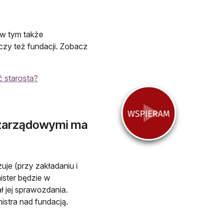
 w tym także
zy też fundacji. Zobacz
ć starosta?
ozarządowymi ma
uje (przy zakładaniu i
nister będzie w
ł jej sprawozdania.
stra nad fundacją.