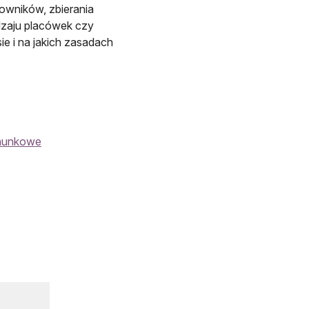
acowników, zbierania
zaju placówek czy
sie i na jakich zasadach
chunkowe