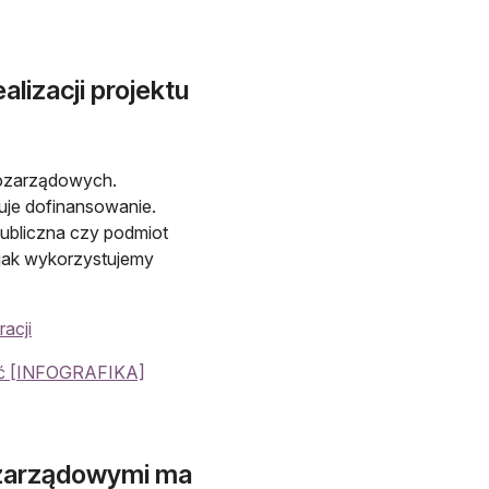
alizacji projektu
 pozarządowych.
muje dofinansowanie.
publiczna czy podmiot
 jak wykorzystujemy
acji
tać [INFOGRAFIKA]
ozarządowymi ma