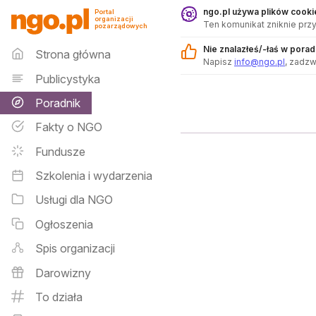
Poradnik - ngo.pl
ngo.pl używa plików cookie
Portal
organizacji
Ten komunikat zniknie przy
pozarządowych
Menu główne
Nie znalazłeś/-łaś w pora
Strona główna
Napisz
info@ngo.pl
, zadz
Publicystyka
Poradnik
Fakty o NGO
Fundusze
Szkolenia i wydarzenia
Usługi dla NGO
Ogłoszenia
Spis organizacji
Darowizny
To działa