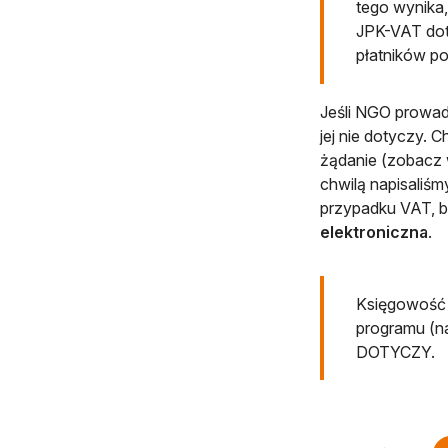
tego wynika
JPK-VAT dot
płatników p
Jeśli NGO prowad
jej nie dotyczy.
żądanie (zobacz
chwilą napisaliś
przypadku VAT, 
elektroniczna
.
Księgowość 
programu (na
DOTYCZY.