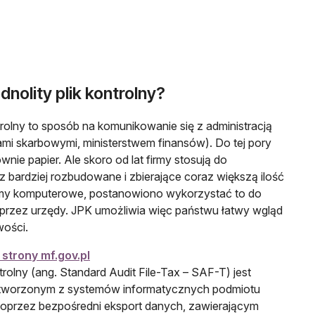
ednolity plik kontrolny?
ntrolny to sposób na komunikowanie się z administracją
mi skarbowymi, ministerstwem finansów). Do tej pory
wnie papier. Ale skoro od lat firmy stosują do
 bardziej rozbudowane i zbierające coraz większą ilość
amy komputerowe, postanowiono wykorzystać to do
 przez urzędy. JPK umożliwia więc państwu łatwy wgląd
wości.
otwiera się w nowej karcie
 strony mf.gov.pl
ntrolny (ang. Standard Audit File-Tax – SAF-T) jest
 tworzonym z systemów informatycznych podmiotu
przez bezpośredni eksport danych, zawierającym