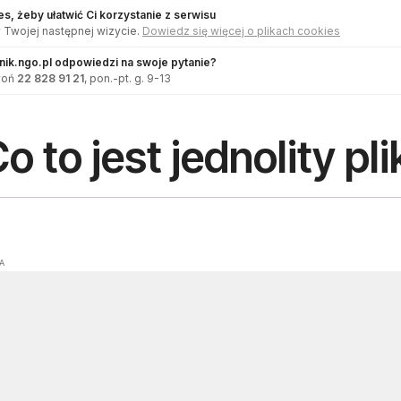
s, żeby ułatwić Ci korzystanie z serwisu
 Twojej następnej wizycie.
Dowiedz się więcej o plikach cookies
dnik.ngo.pl odpowiedzi na swoje pytanie?
woń
22 828 91 21
, pon.-pt. g. 9-13
o to jest jednolity pl
A