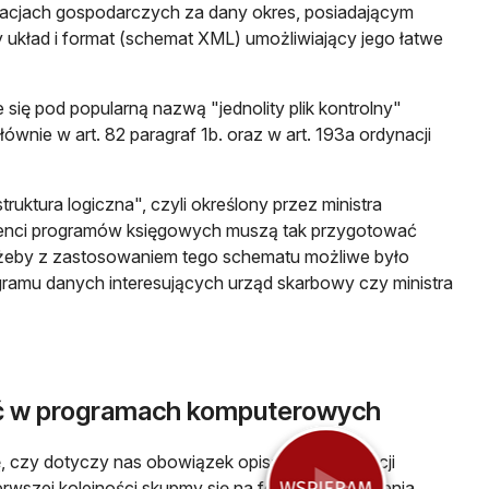
racjach gospodarczych za dany okres, posiadającym
układ i format (schemat XML) umożliwiający jego łatwe
 się pod popularną nazwą "jednolity plik kontrolny"
łównie w art. 82 paragraf 1b. oraz w art. 193a ordynacji
truktura logiczna", czyli określony przez ministra
enci programów księgowych muszą tak przygotować
żeby z zastosowaniem tego schematu możliwe było
ramu danych interesujących urząd skarbowy czy ministra
ć w programach komputerowych
ę, czy dotyczy nas obowiązek opisany w ordynacji
erwszej kolejności skupmy się na formie prowadzenia