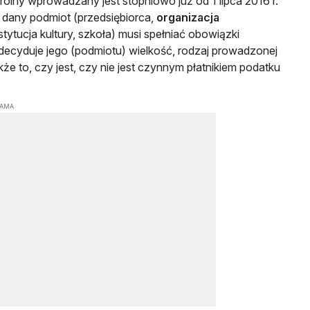
ntrolny wprowadzany jest stopniowo już od 1 lipca 2016 r.
y dany podmiot (przedsiębiorca,
organizacja
nstytucja kultury, szkoła) musi spełniać obowiązki
decyduje jego (podmiotu) wielkość, rodzaj prowadzonej
kże to, czy jest, czy nie jest czynnym płatnikiem podatku
LAMA