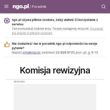
Poradnik - ngo.pl
/ Poradnik
ngo.pl używa plików cookies, żeby ułatwić Ci korzystanie z
serwisu
Ten komunikat zniknie przy Twojej następnej wizycie.
Dowiedz
się więcej o plikach cookies
Nie znalazłeś/-łaś w poradnik.ngo.pl odpowiedzi na swoje
pytanie?
Napisz
info@ngo.pl
, zadzwoń
22 828 91 21
, pon.-pt. g. 9-13
Komisja rewizyjna
REKLAMA