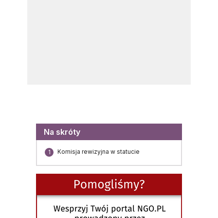
Menu
Na skróty
Komisja rewizyjna w statucie
1