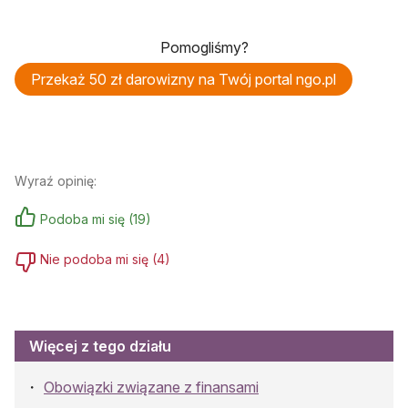
Pomogliśmy?
Przekaż 50 zł darowizny na Twój portal ngo.pl
Wyraź opinię:
Podoba mi się
(
19
)
Nie podoba mi się
(
4
)
Więcej z tego działu
Obowiązki związane z finansami