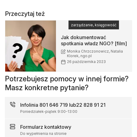
Przeczytaj też
zarządzanie, księgowość
Jak dokumentować
spotkania władz NGO? [film]
Monika Chrzczonowicz, Natalia
Klorek, ngo.pl
26 października 2023
Potrzebujesz pomocy w innej formie?
Masz konkretne pytanie?
Infolinia
801 646 719 lub
22 828 91 21
Poniedziałek-piątek
9:00
-
13:00
Formularz
kontaktowy
Do wypełnienia na stronie