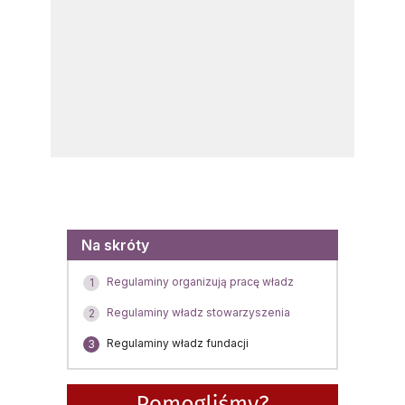
Menu
Na skróty
Regulaminy organizują pracę władz
1
Regulaminy władz stowarzyszenia
2
Regulaminy władz fundacji
3