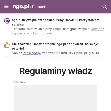
Poradnik - ngo.pl
/ Poradnik
ngo.pl używa plików cookies, żeby ułatwić Ci korzystanie z
serwisu
Ten komunikat zniknie przy Twojej następnej wizycie.
Dowiedz
się więcej o plikach cookies
Nie znalazłeś/-łaś w poradnik.ngo.pl odpowiedzi na swoje
pytanie?
Napisz
info@ngo.pl
, zadzwoń
22 828 91 21
, pon.-pt. g. 9-13
Regulaminy władz
REKLAMA