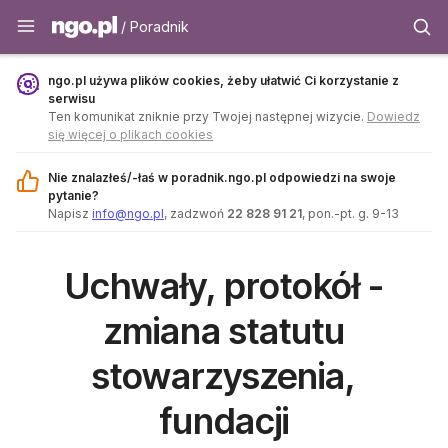
Poradnik - ngo.pl
/ Poradnik
ngo.pl używa plików cookies, żeby ułatwić Ci korzystanie z
serwisu
Ten komunikat zniknie przy Twojej następnej wizycie.
Dowiedz
się więcej o plikach cookies
Nie znalazłeś/-łaś w poradnik.ngo.pl odpowiedzi na swoje
pytanie?
Napisz
info@ngo.pl
, zadzwoń
22 828 91 21
, pon.-pt. g. 9-13
Uchwały, protokół -
zmiana statutu
stowarzyszenia,
fundacji