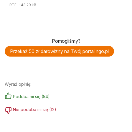
RTF
・43.29 kB
Pomogliśmy?
Przekaż 50 zł darowizny na Twój portal ngo.pl
Wyraź opinię:
Podoba mi się
(
54
)
Nie podoba mi się
(
12
)