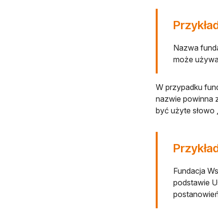
Przykła
Nazwa fundac
może używać
W przypadku fund
nazwie powinna z
być użyte słowo „
Przykład
Fundacja Wsp
podstawie Us
postanowień 