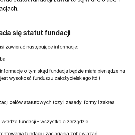
acjach.
da się statut fundacji
usi zawierać następujące informacje:
iba
 informacje o tym skąd fundacja będzie miała pieniądze na
a jest wysokość funduszu założycielskiego itd.)
acji celów statutowych (czyli zasady, formy i zakres
ładze fundacji - wszystko o zarządzie
entowania fundacji i zaciągania zobowiązań