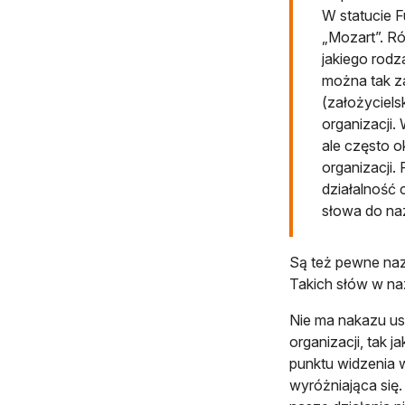
W statucie F
„Mozart”. Ró
jakiego rodz
można tak z
(założyciels
organizacji.
ale często o
organizacji.
działalność 
słowa do na
Są też pewne naz
Takich słów w na
Nie ma nakazu us
organizacji, tak 
punktu widzenia w
wyróżniająca się.