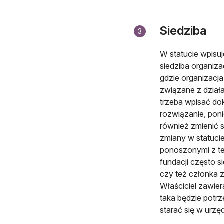
Siedziba
3
W statucie wpisuj
siedziba organiza
gdzie organizacj
związane z działa
trzeba wpisać dok
rozwiązanie, poni
również zmienić s
zmiany w statuci
ponoszonymi z te
fundacji często s
czy też członka z
Właściciel zawie
taka będzie potr
starać się w urz