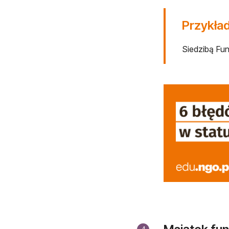
Przykład
Siedzibą Fun
otwiera się w now