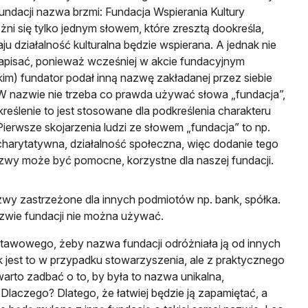
undacji nazwa brzmi: Fundacja Wspierania Kultury
żni się tylko jednym słowem, które zresztą dookreśla,
aju działalność kulturalna będzie wspierana. A jednak nie
apisać, ponieważ wcześniej w akcie fundacyjnym
kim) fundator podał inną nazwę zakładanej przez siebie
 W nazwie nie trzeba co prawda używać słowa „fundacja”,
kreślenie to jest stosowane dla podkreślenia charakteru
 Pierwsze skojarzenia ludzi ze słowem „fundacja” to np.
charytatywna, działalność społeczna, więc dodanie tego
zwy może być pomocne, korzystne dla naszej fundacji.
wy zastrzeżone dla innych podmiotów np. bank, spółka.
zwie fundacji nie można używać.
tawowego, żeby nazwa fundacji odróżniała ją od innych
jak jest to w przypadku stowarzyszenia, ale z praktycznego
arto zadbać o to, by była to nazwa unikalna,
 Dlaczego? Dlatego, że łatwiej będzie ją zapamiętać, a