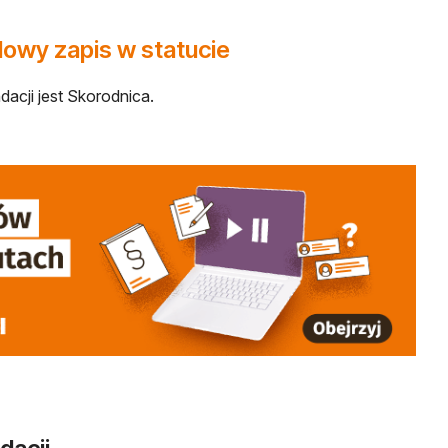
owy zapis w statucie
dacji jest Skorodnica.
ej karcie