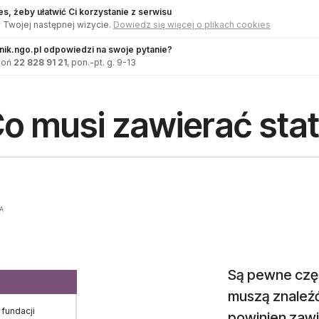
s, żeby ułatwić Ci korzystanie z serwisu
 Twojej następnej wizycie.
Dowiedz się więcej o plikach cookies
dnik.ngo.pl odpowiedzi na swoje pytanie?
woń
22 828 91 21
, pon.-pt. g. 9-13
o musi zawierać stat
A
Są pewne częś
muszą znaleźć
 fundacji
powinien zawie