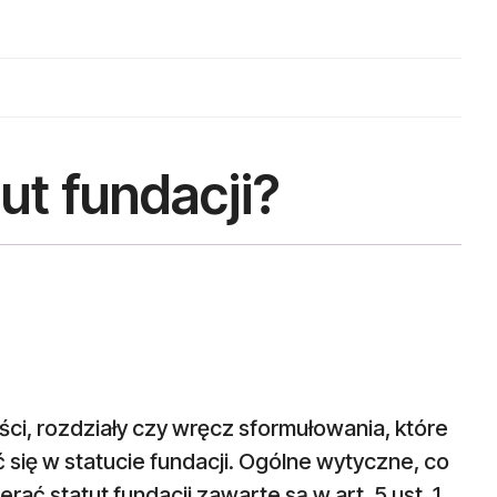
ut fundacji?
ci, rozdziały czy wręcz sformułowania, które
 się w statucie fundacji. Ogólne wytyczne, co
rać statut fundacji zawarte są w art. 5 ust. 1