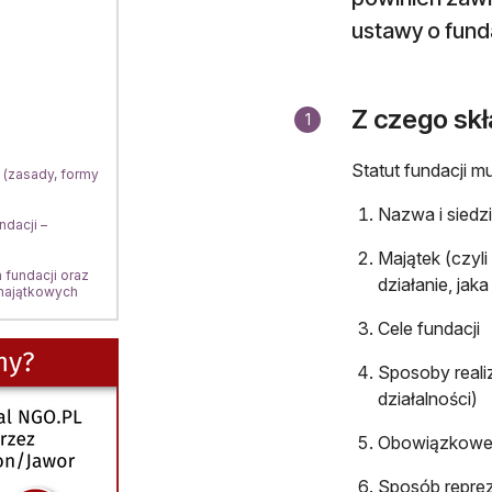
ustawy o fund
Z czego skła
1
Statut fundacji m
 (zasady, formy
Nazwa i siedz
dacji –
Majątek (czyli
fundacji oraz
działanie, jak
majątkowych
Cele fundacji
Sposoby realiz
działalności)
Obowiązkowe w
Sposób reprez