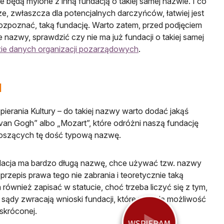
ie będą mylone z inną fundacją o takiej samej nazwie. I co
e, zwłaszcza dla potencjalnych darczyńców, łatwiej jest
rozpoznać, taką fundację. Warto zatem, przed podjęciem
 nazwy, sprawdzić czy nie ma już fundacji o takiej samej
ie danych organizacji pozarządowych
.
d
ierania Kultury – do takiej nazwy warto dodać jakąś
van Gogh” albo „Mozart”, które odróżni naszą fundację
noszących tę dość typową nazwę.
ndacja ma bardzo długą nazwę, chce używać tzw. nazwy
przepis prawa tego nie zabrania i teoretycznie taką
również zapisać w statucie, choć trzeba liczyć się z tym,
 sądy zwracają wnioski fundacji, które wpisują możliwość
skróconej.