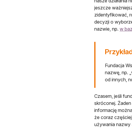
nasze działania n
jeszcze ważniejsz
zidentyfikować, 
decyzji o wyborze
nazwie, np.
w baz
Przykła
Fundacja Wsp
nazwę, np. „
od innych, 
Czasem, jeśli fu
skróconej. Żaden 
informację można 
że coraz częściej
używania nazwy 