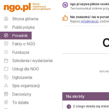
Poradnik - ngo.pl
ngo.pl używa plików cookie
Portal
organizacji
Ten komunikat zniknie przy
pozarządowych
Menu główne
Nie znalazłeś/-łaś w pora
Strona główna
Napisz
info@ngo.pl
, zadz
Publicystyka
Poradnik
C
Fakty o NGO
Fundusze
Szkolenia i wydarzenia
Usługi dla NGO
REKLAM
Ogłoszenia
Spis organizacji
Darowizny
Menu
Na skróty
To działa
Z czego składa się statut
1