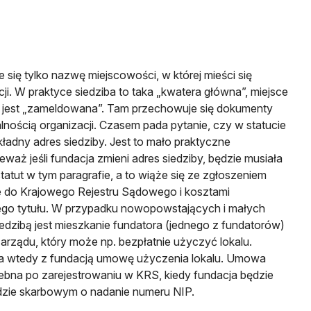
e się tylko nazwę miejscowości, w której mieści się
cji. W praktyce siedziba to taka „kwatera główna”, miejsce
a jest „zameldowana”. Tam przechowuje się dokumenty
lnością organizacji. Czasem pada pytanie, czy w statucie
ładny adres siedziby. Jest to mało praktyczne
eważ jeśli fundacja zmieni adres siedziby, będzie musiała
tatut w tym paragrafie, a to wiąże się ze zgłoszeniem
e do Krajowego Rejestru Sądowego i kosztami
go tytułu. W przypadku nowopowstających i małych
iedzibą jest mieszkanie fundatora (jednego z fundatorów)
arządu, który może np. bezpłatnie użyczyć lokalu.
ra wtedy z fundacją umowę użyczenia lokalu. Umowa
zebna po zarejestrowaniu w KRS, kiedy fundacja będzie
ędzie skarbowym o nadanie numeru NIP.