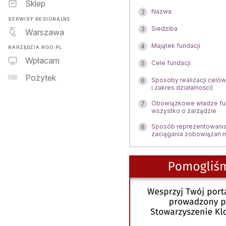
Sklep
Nazwa
2
SERWISY REGIONALNE
Siedziba
3
Warszawa
Majątek fundacji
4
NARZĘDZIA NGO.PL
Wpłacam
Cele fundacji
5
Pożytek
Sposoby realizacji celów
6
i zakres działalności)
Obowiązkowe władze fun
7
wszystko o zarządzie
Sposób reprezentowania 
8
zaciągania zobowiązań 