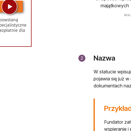
majątkowych
REK
Nazwa
2
W statucie wpisuj
pojawia się już 
dokumentach naz
Przykła
Fundator zał
wspieranie i