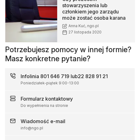
stowarzyszenia lub
członkiem jego zarządu
może zostać osoba karana
Anna Kuć, ngo.pl
27 listopada 2020
Potrzebujesz pomocy w innej formie?
Masz konkretne pytanie?
Infolinia
801 646 719 lub
22 828 91 21
Poniedziałek-piątek
9:00
-
13:00
Formularz
kontaktowy
Do wypełnienia na stronie
Wiadomość
e-mail
info@ngo.pl