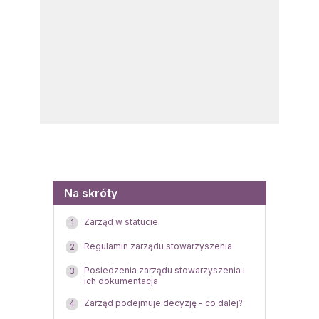
Menu
Na skróty
Zarząd w statucie
1
Regulamin zarządu stowarzyszenia
2
Posiedzenia zarządu stowarzyszenia i
3
ich dokumentacja
Zarząd podejmuje decyzję - co dalej?
4