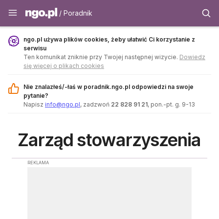
Poradnik - ngo.pl
/ Poradnik
ngo.pl używa plików cookies, żeby ułatwić Ci korzystanie z
serwisu
Ten komunikat zniknie przy Twojej następnej wizycie.
Dowiedz
się więcej o plikach cookies
Nie znalazłeś/-łaś w poradnik.ngo.pl odpowiedzi na swoje
pytanie?
Napisz
info@ngo.pl
, zadzwoń
22 828 91 21
, pon.-pt. g. 9-13
Zarząd stowarzyszenia
REKLAMA