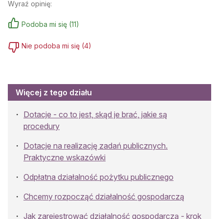
Wyraź opinię:
Podoba mi się
(
11
)
Nie podoba mi się
(
4
)
Więcej z tego działu
Dotacje - co to jest, skąd je brać, jakie są
procedury
Dotacje na realizację zadań publicznych.
Praktyczne wskazówki
Odpłatna działalność pożytku publicznego
Chcemy rozpocząć działalność gospodarczą
Jak zarejestrować działalność gospodarczą - krok