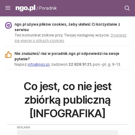
Poradnik - ngo.pl
/ Poradnik
ngo.pl używa plików cookies, żeby ułatwić Ci korzystanie z
serwisu
Ten komunikat zniknie przy Twojej następnej wizycie.
Dowiedz
się więcej o plikach cookies
Nie znalazłeś/-łaś w poradnik.ngo.pl odpowiedzi na swoje
pytanie?
Napisz
info@ngo.pl
, zadzwoń
22 828 91 21
, pon.-pt. g. 9-13
Co jest, co nie jest
zbiórką publiczną
[INFOGRAFIKA]
REKLAMA