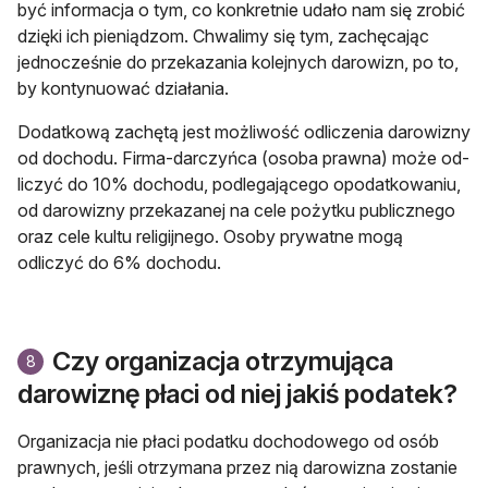
być informacja o tym, co konkretnie uda­ło nam się zrobić
dzięki ich pieniądzom. Chwalimy się tym, zachęcając
jednocze­śnie do przekazania kolejnych darowizn, po to,
by kontynuować działania.
Dodatkową zachętą jest możliwość od­liczenia darowizny
od dochodu. Firma­-darczyńca (osoba prawna) może od­
liczyć do 10% dochodu, podlegającego opodatkowaniu,
od darowizny przeka­zanej na cele pożytku publicznego
oraz cele kultu religijnego. Oso­by prywatne mogą
odliczyć do 6% do­chodu.
Czy organizacja otrzymująca
8
darowiznę płaci od niej jakiś podatek?
Organizacja nie płaci podatku docho­dowego od osób
prawnych, jeśli otrzy­mana przez nią darowizna zostanie