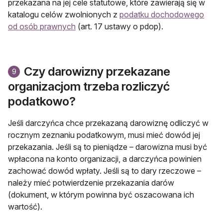
przekazana na jej cele statutowe, które zawierają się w
katalogu celów zwolnio­nych z
podatku dochodowego
od osób prawnych
(art. 17 ustawy o pdop).
Czy darowizny przekazane
9
organizacjom trzeba rozliczyć
podatkowo?
Jeśli darczyńca chce przekazaną daro­wiznę odliczyć w
rocznym zeznaniu po­datkowym, musi mieć dowód jej
przeka­zania. Jeśli są to pieniądze – darowizna musi być
wpłacona na konto organiza­cji, a darczyńca powinien
zachować do­wód wpłaty. Jeśli są to dary rzeczowe –
należy mieć potwierdzenie przekazania darów
(dokument, w którym powinna być oszacowana ich
wartość).