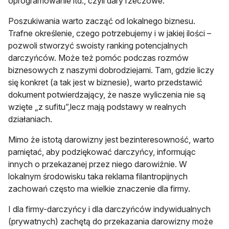
oprogramowanie itd., czyli dary rze­czowe.
Poszukiwania warto zacząć od lokal­nego biznesu.
Trafne określenie, czego potrzebujemy i w jakiej ilości –
pozwo­li stworzyć swoisty ranking potencjal­nych
darczyńców. Może też pomóc pod­czas rozmów
biznesowych z naszymi dobrodziejami. Tam, gdzie liczy
się kon­kret (a tak jest w biznesie), warto przed­stawić
dokument potwierdzający, że nasze wyliczenia nie są
wzięte „z su­fitu”,lecz mają podstawy w realnych
działaniach.
Mimo że istotą darowizny jest bezin­teresowność, warto
pamiętać, aby po­dziękować darczyńcy, informując
innych o przekazanej przez niego darowiźnie. W
lokalnym środowisku taka reklama fi­lantropijnych
zachowań często ma wiel­kie znaczenie dla firmy.
I dla firmy-darczyńcy i dla darczyńców indywidualnych
(prywatnych) zachę­tą do przekazania darowizny może