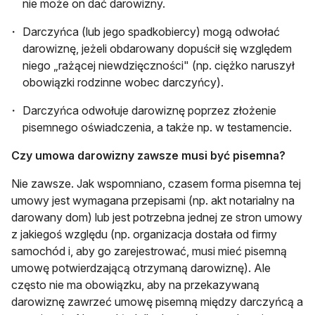
nie może on dać darowizny.
Darczyńca (lub jego spadkobiercy) mogą odwołać
darowiznę, jeżeli obdarowany dopuścił się względem
niego „rażącej niewdzięczności" (np. ciężko naruszył
obowiązki rodzinne wobec darczyńcy).
Darczyńca odwołuje darowiznę poprzez złożenie
pisemnego oświadczenia, a także np. w testamencie.
Czy umowa darowizny zawsze musi być pisemna?
Nie zawsze. Jak wspomniano, czasem forma pisemna tej
umowy jest wymagana przepisami (np. akt notarialny na
darowany dom) lub jest potrzebna jednej ze stron umowy
z jakiegoś względu (np. organizacja dostała od firmy
samochód i, aby go zarejestrować, musi mieć pisemną
umowę potwierdzającą otrzymaną darowiznę). Ale
często nie ma obowiązku, aby na przekazywaną
darowiznę zawrzeć umowę pisemną między darczyńcą a