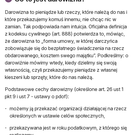
Darowizna to pieniądze lub rzeczy, które należą do nas i
które przekazujemy komuś inne­mu, nie chcąc nic w
zamian. Tak podpo­wiada nam intuicja. Oficjalna definicja
z kodeksu cywilnego (art. 888) potwier­dza to, mówiąc,
że darowizna to „forma umowy, w której darczyńca
zobowią­zuje się do bezpłatnego świadczenia na rzecz
obdarowanego, kosztem swe­go majątku”. Podkreślmy: o
darowiź­nie mówimy wtedy, kiedy dzielimy się swoją
własnością, czyli przekazujemy pieniądze z własnej
kieszeni lub sprzę­ty, które do nas należą.
Podstawowe cechy darowizny (określone art. 26 ust 1
pkt 9 i ust 7 - ustawy o pdof):
możemy ją przekazać organizacji działającej na rzecz
określonych w ustawie celów społecznych,
przekazywana jest w roku podatkowym, z którego się
rozliczamy,