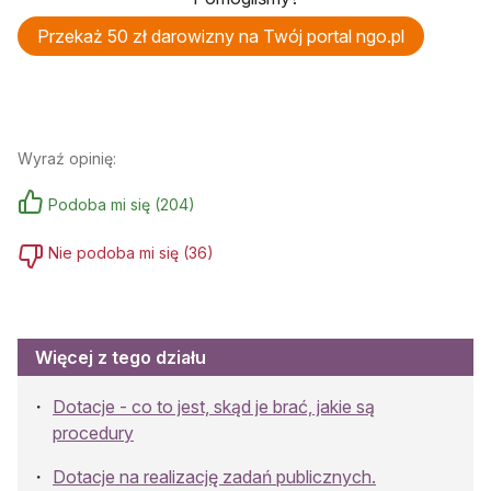
Przekaż 50 zł darowizny na Twój portal ngo.pl
Wyraź opinię:
Podoba mi się
(
204
)
Nie podoba mi się
(
36
)
Więcej z tego działu
Dotacje - co to jest, skąd je brać, jakie są
procedury
Dotacje na realizację zadań publicznych.