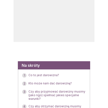
Menu
Na skróty
Co to jest darowizna?
1
Kto może nam dać darowiznę?
2
Czy aby przyjmować darowizny musimy
3
(jako ngo) spełniać jakieś specjalne
warunki?
Czy aby otrzymać darowiznę musimy
4