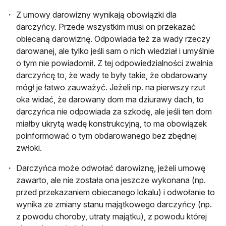
Z umowy darowizny wynikają obowiązki dla
darczyńcy. Przede wszystkim musi on przekazać
obiecaną darowiznę. Odpowiada też za wady rzeczy
darowanej, ale tylko jeśli sam o nich wiedział i umyślnie
o tym nie powiadomił. Z tej odpowiedzialności zwalnia
darczyńcę to, że wady te były takie, że obdarowany
mógł je łatwo zauważyć. Jeżeli np. na pierwszy rzut
oka widać, że darowany dom ma dziurawy dach, to
darczyńca nie odpowiada za szkodę, ale jeśli ten dom
miałby ukrytą wadę konstrukcyjną, to ma obowiązek
poinformować o tym obdarowanego bez zbędnej
zwłoki.
Darczyńca może odwołać darowiznę, jeżeli umowę
zawarto, ale nie została ona jeszcze wykonana (np.
przed przekazaniem obiecanego lokalu) i odwołanie to
wynika ze zmiany stanu majątkowego darczyńcy (np.
z powodu choroby, utraty majątku), z powodu której