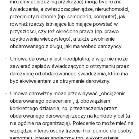
możemy poprzez nią przekazać) mogą być różne
świadczenia, a zwłaszcza: pieniądze, nieruchomości,
przedmioty ruchome (np. samochód, komputer), jak
również rzeczy istniejące lub mające powstać w
przyszłości, czy też określone prawa (np. prawo
użytkowania wieczystego), a także zwolnienie
obdarowanego z długu, jaki ma wobec darczyńcy.
Umowa darowizny jest nieodpłatna, a więc nie może
zawierać zapisów świadczących o otrzymaniu przez
darczyńcę od obdarowanego świadczenia, które ma
być ekwiwalentem za otrzymanie darowizny.
Umowa darowizny może przewidywać „obciążenie
obdarowanego poleceniem”, tj. obowiązkiem
konkretnego działania, np. przeznaczenia przez
obdarowanego darowanej rzeczy na konkretny cel (a
nie ogólnie na organizację). Polecenie to może mieć na
względzie interes osoby trzeciej (np. pomoc dla osoby
samotnej), interes społeczny (np. wykorzystanie