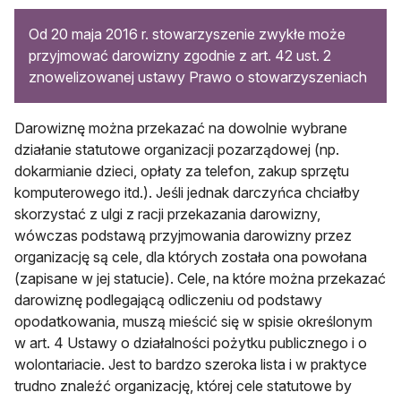
Od 20 maja 2016 r. stowarzyszenie zwykłe może
przyjmować darowizny zgodnie z art. 42 ust. 2
znowelizowanej ustawy Prawo o stowarzyszeniach
Darowiznę można przekazać na do­wolnie wybrane
działanie statutowe organiza­cji pozarządowej (np.
dokarmianie dzieci, opłaty za telefon, zakup sprzętu
komputerowe­go itd.). Jeśli jednak darczyńca chciałby
skorzystać z ulgi z racji przekazania darowizny,
wówczas podstawą przyjmowania da­rowizny przez
organizację są cele, dla których została ona powołana
(zapi­sane w jej statucie). Cele, na które moż­na przekazać
darowiznę podlegającą odliczeniu od podstawy
opodatkowa­nia, muszą mieścić się w spisie określo­nym
w art. 4 Ustawy o działalności po­żytku publicznego i o
wolontariacie. Jest to bardzo szeroka lista i w praktyce
trud­no znaleźć organizację, której cele statu­towe by