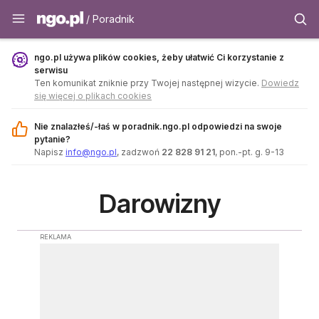
Poradnik - ngo.pl
/ Poradnik
ngo.pl używa plików cookies, żeby ułatwić Ci korzystanie z
serwisu
Ten komunikat zniknie przy Twojej następnej wizycie.
Dowiedz
się więcej o plikach cookies
Nie znalazłeś/-łaś w poradnik.ngo.pl odpowiedzi na swoje
pytanie?
Napisz
info@ngo.pl
, zadzwoń
22 828 91 21
, pon.-pt. g. 9-13
Darowizny
REKLAMA