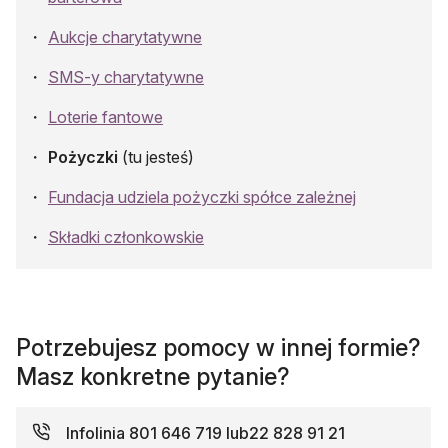
Aukcje charytatywne
SMS-y charytatywne
Loterie fantowe
Pożyczki
(tu jesteś)
Fundacja udziela pożyczki spółce zależnej
Składki członkowskie
Potrzebujesz pomocy w innej formie?
Masz konkretne pytanie?
Infolinia
801 646 719 lub
22 828 91 21