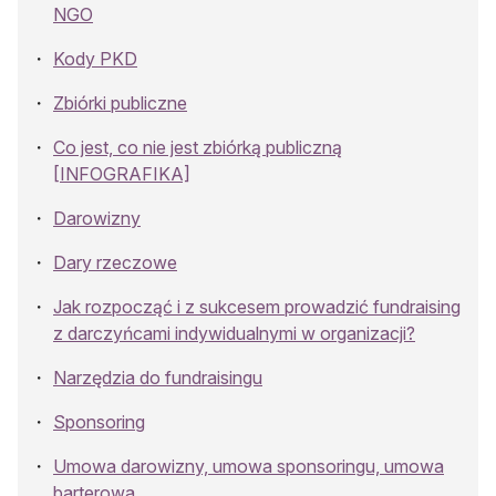
NGO
Kody PKD
Zbiórki publiczne
Co jest, co nie jest zbiórką publiczną
[INFOGRAFIKA]
Darowizny
Dary rzeczowe
Jak rozpocząć i z sukcesem prowadzić fundraising
z darczyńcami indywidualnymi w organizacji?
Narzędzia do fundraisingu
Sponsoring
Umowa darowizny, umowa sponsoringu, umowa
barterowa