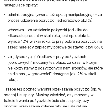
następujące opłaty:
administracyjna (zwana też opłatą manipulacyjną) – za
proces udzielenia pożyczki (jednorazowo ok.1%);
właściwa – za udzielenie pożyczki (od kilku do
kilkunastu procent w skali roku, jeśli np. opłata ta
wynosi 12% w skali roku, to przy pobraniu pożyczki na
sześć miesięcy zapłacimy połowę tej stawki, czyli 6%);
za „dyspozycję” środków – przy pożyczkach
„obrotowych” możemy też płacić za czas, w którym
nie korzystamy z pożyczonych nam środków, ale które
są dla nas „w gotowości” dostępne (ok. 2% w skali
roku).
Trzeba też poznać warunki przekazania pożyczki (np. w
ratach) i jej spłaty. Musimy wiedzieć, czy możemy w
trakcie trwania pożyczki skrócić okres spłaty, czy
opóźnić przekazanie kolejnej raty, jeśli akurat nie