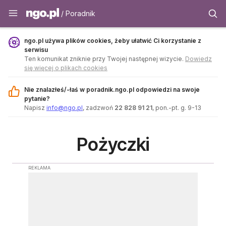
Poradnik - ngo.pl
/ Poradnik
ngo.pl używa plików cookies, żeby ułatwić Ci korzystanie z
serwisu
Ten komunikat zniknie przy Twojej następnej wizycie.
Dowiedz
się więcej o plikach cookies
Nie znalazłeś/-łaś w poradnik.ngo.pl odpowiedzi na swoje
pytanie?
Napisz
info@ngo.pl
, zadzwoń
22 828 91 21
, pon.-pt. g. 9-13
Pożyczki
REKLAMA