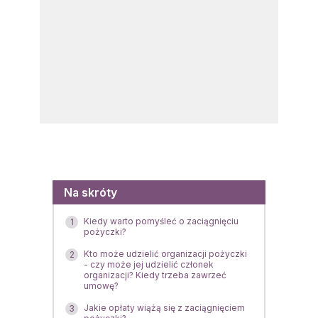
Menu
Na skróty
Kiedy warto pomyśleć o zaciągnięciu
1
pożyczki?
Kto może udzielić organizacji pożyczki
2
- czy może jej udzielić członek
organizacji? Kiedy trzeba zawrzeć
umowę?
Jakie opłaty wiążą się z zaciągnięciem
3