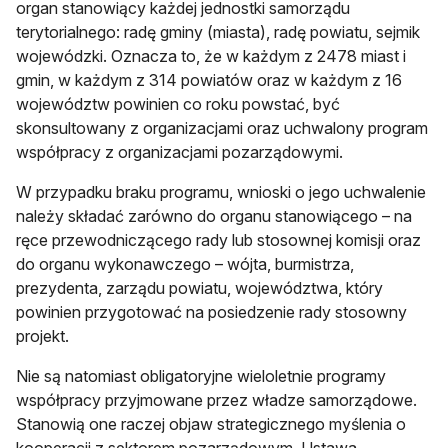
organ stanowiący każdej jednostki samorządu
terytorialnego: radę gminy (miasta), radę powiatu, sejmik
wojewódzki. Oznacza to, że w każdym z 2478 miast i
gmin, w każdym z 314 powiatów oraz w każdym z 16
województw powinien co roku powstać, być
skonsultowany z organizacjami oraz uchwalony program
współpracy z organizacjami pozarządowymi.
W przypadku braku programu, wnioski o jego uchwalenie
należy składać zarówno do organu stanowiącego – na
ręce przewodniczącego rady lub stosownej komisji oraz
do organu wykonawczego – wójta, burmistrza,
prezydenta, zarządu powiatu, województwa, który
powinien przygotować na posiedzenie rady stosowny
projekt.
Nie są natomiast obligatoryjne wieloletnie programy
współpracy przyjmowane przez władze samorządowe.
Stanowią one raczej objaw strategicznego myślenia o
kooperacji z sektorem pozarządowym. Ustawa