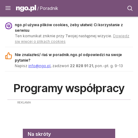
Poradnik - ngo.pl
/ Poradnik
ngo.pl używa plików cookies, żeby ułatwić Ci korzystanie z
serwisu
Ten komunikat zniknie przy Twojej następnej wizycie.
Dowiedz
się więcej o plikach cookies
Nie znalazłeś/-łaś w poradnik.ngo.pl odpowiedzi na swoje
pytanie?
Napisz
info@ngo.pl
, zadzwoń
22 828 91 21
, pon.-pt. g. 9-13
Programy współpracy
REKLAMA
Menu
Na skróty