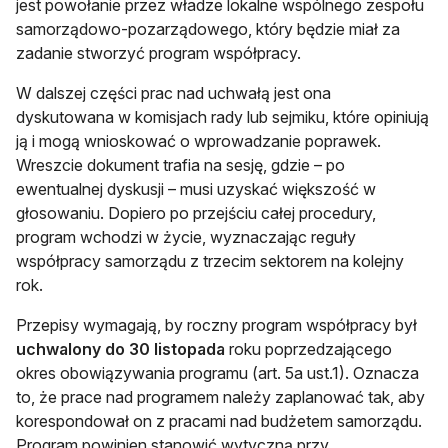
jest powołanie przez władze lokalne wspólnego zespołu
samorządowo-pozarządowego, który będzie miał za
zadanie stworzyć program współpracy.
W dalszej części prac nad uchwałą jest ona
dyskutowana w komisjach rady lub sejmiku, które opiniują
ją i mogą wnioskować o wprowadzanie poprawek.
Wreszcie dokument trafia na sesję, gdzie – po
ewentualnej dyskusji – musi uzyskać większość w
głosowaniu. Dopiero po przejściu całej procedury,
program wchodzi w życie, wyznaczając reguły
współpracy samorządu z trzecim sektorem na kolejny
rok.
Przepisy wymagają, by roczny program współpracy był
uchwalony do 30 listopada
roku poprzedzającego
okres obowiązywania programu (art. 5a ust.1). Oznacza
to, że prace nad programem należy zaplanować tak, aby
korespondował on z pracami nad budżetem samorządu.
Program powinien stanowić wytyczną przy