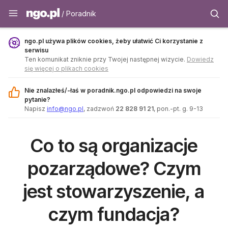
Poradnik - ngo.pl
/ Poradnik
ngo.pl używa plików cookies, żeby ułatwić Ci korzystanie z
serwisu
Ten komunikat zniknie przy Twojej następnej wizycie.
Dowiedz
się więcej o plikach cookies
Nie znalazłeś/-łaś w poradnik.ngo.pl odpowiedzi na swoje
pytanie?
Napisz
info@ngo.pl
, zadzwoń
22 828 91 21
, pon.-pt. g. 9-13
Co to są organizacje
pozarządowe? Czym
jest stowarzyszenie, a
czym fundacja?