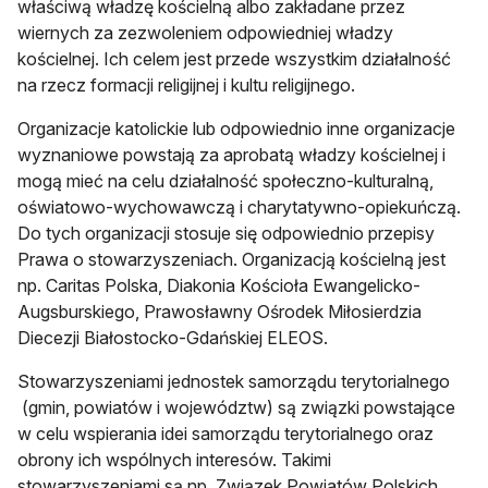
właściwą władzę kościelną albo zakładane przez
wiernych za zezwoleniem odpowiedniej władzy
kościelnej. Ich celem jest przede wszystkim działalność
na rzecz formacji religijnej i kultu religijnego.
Organizacje katolickie lub odpowiednio inne organizacje
wyznaniowe powstają za aprobatą władzy kościelnej i
mogą mieć na celu działalność społeczno-kulturalną,
oświatowo-wychowawczą i charytatywno-opiekuńczą.
Do tych organizacji stosuje się odpowiednio przepisy
Prawa o stowarzyszeniach. Organizacją kościelną jest
np. Caritas Polska, Diakonia Kościoła Ewangelicko-
Augsburskiego, Prawosławny Ośrodek Miłosierdzia
Diecezji Białostocko-Gdańskiej ELEOS.
Stowarzyszeniami jednostek samorządu terytorialnego
(gmin, powiatów i województw) są związki powstające
w celu wspierania idei samorządu terytorialnego oraz
obrony ich wspólnych interesów. Takimi
stowarzyszeniami są np. Związek Powiatów Polskich,