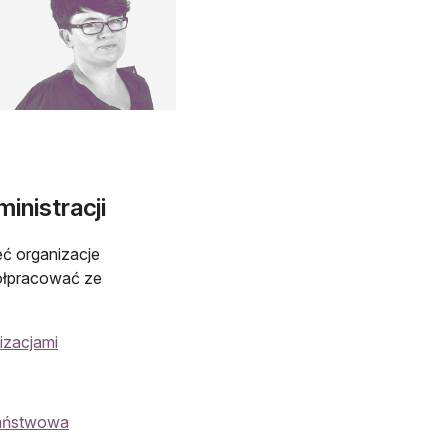
inistracji
ć organizacje
półpracować ze
izacjami
państwowa