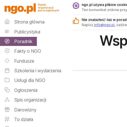
Poradnik - ngo.pl
ngo.pl używa plików cookie
Portal
organizacji
Ten komunikat zniknie przy
pozarządowych
Menu główne
Nie znalazłeś/-łaś w pora
Strona główna
Napisz
info@ngo.pl
, zadz
Publicystyka
Wspó
Poradnik
Fakty o NGO
Fundusze
Szkolenia i wydarzenia
Usługi dla NGO
Ogłoszenia
Spis organizacji
Darowizny
To działa