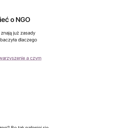
zieć o NGO
znają już zasady
 zobaczyła dlaczego
owarzyszenie a czym
j? Bo tak najlepiej się