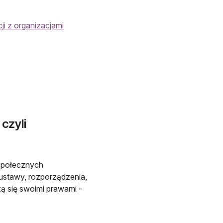
i z organizacjami
czyli
społecznych
ustawy, rozporządzenia,
zą się swoimi prawami -